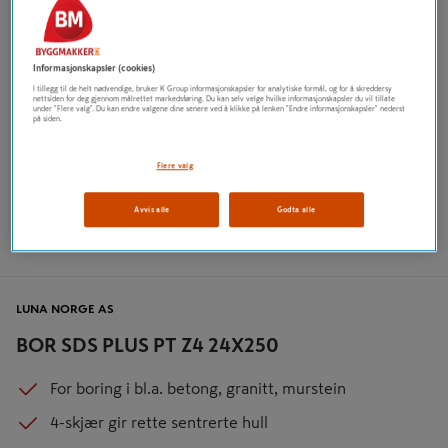
Informasjonskapsler (cookies)
I tillegg til de helt nødvendige, bruker K Group informasjonskapsler for analytiske formål, og for å skreddersy
nettsiden for deg gjennom målrettet markedsføring. Du kan selv velge hvilke informasjonskapsler du vil tillate
under "Flere valg". Du kan endre valgene dine senere ved å klikke på lenken "Endre informasjonskapsler" nederst
på siden.
Flere valg
Avvis alle
Godta alle
LUNA NORGE AS
BOR SDS PLUS PT Z4 24X250
For boring i bl.a. betong, granitt, murstein
4-skjær gir rette sentrerte hull