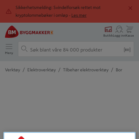
Sikkerhetsmelding: Svindelforsøk rettet mot
kryptolommebøker i omløp -
Les mer
Butikk
Logg inn
Kasse
Meny
/
/
/
Verktøy
Elektroverktøy
Tilbehør elektroverktøy
Bor
Detaljert beskrivelse finnes i produktbeskrivelsen
Tidligere
Neste