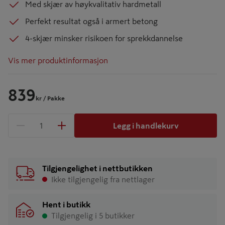
Med skjær av høykvalitativ hardmetall
Perfekt resultat også i armert betong
4-skjær minsker risikoen for sprekkdannelse
Vis mer produktinformasjon
839
kr
/ Pakke
Legg i handlekurv
1 produkter
Antall
Tilgjengelighet i nettbutikken
Ikke tilgjengelig fra nettlager
Hent i butikk
Tilgjengelig i 5 butikker