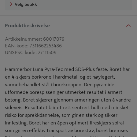
Velg butikk
Produktbeskrivelse
Artikkelnummer
:
60017079
EAN-kode
:
7311662253486
UNSPSC kode
:
27111509
Hammerbor Luna Pyra-Tec med SDS-Plus feste. Boret har
en 4-skjærs borkrone i hardmetall og et høylegert,
varmebehandlet stål i borekroppen. Den pyramide-
utformede borespissen ger utmerket resultat i armert
betong. Boret skjærer gjennom armeringen uten å vandre
sideveis. Resultatet blir et rett sentrert hull med minsket
risiko for sprekkdannelse, som gir en sterk og sikker
innfesting. Boret har en åpen optimert fireskjærs spiral
som gir en effektiv transport av borestøv, boret bremses