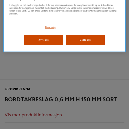
I tillegg til de helt nødvendige, bruker K Group informasjonskapsler for analytiske formål, og for å skreddersy
nettsiden for deg gjennom målrettet markedsføring. Du kan selv velge hvilke informasjonskapsler du vil tillate
under "Flere valg". Du kan endre valgene dine senere ved å klikke på lenken "Endre informasjonskapsler" nederst
på siden.
Flere valg
Avvis alle
Godta alle
GRØVIKRENNA
BORDTAKBESLAG 0,6 MM H 150 MM SORT
Vis mer produktinformasjon