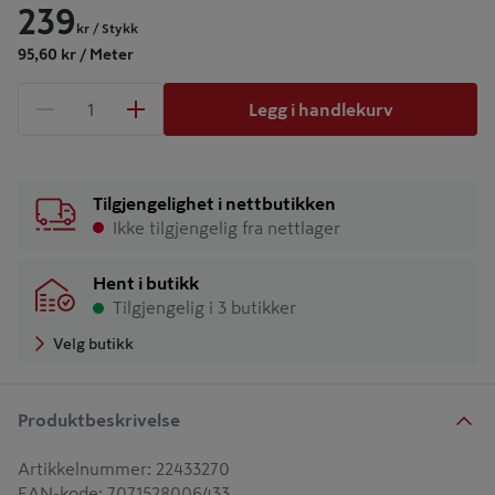
239
kr
/ Stykk
95,60 kr / Meter
Legg i handlekurv
1 produkter
Antall
Tilgjengelighet i nettbutikken
Ikke tilgjengelig fra nettlager
Hent i butikk
Tilgjengelig i 3 butikker
Velg butikk
Produktbeskrivelse
Artikkelnummer
:
22433270
EAN-kode
:
7071528006433