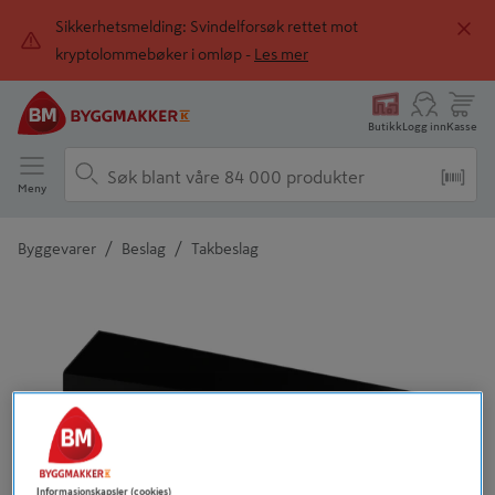
Sikkerhetsmelding: Svindelforsøk rettet mot
kryptolommebøker i omløp -
Les mer
Butikk
Logg inn
Kasse
Meny
/
/
Byggevarer
Beslag
Takbeslag
Detaljert beskrivelse finnes i produktbeskrivelsen
Informasjonskapsler (cookies)