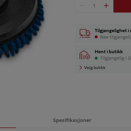
1 produkter
Antall
Tilgjengelighet 
Ikke tilgjengel
Hent i butikk
Tilgjengelig i 
Velg butikk
Spesifikasjoner