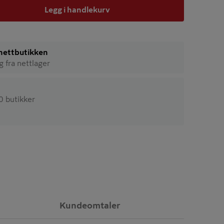
Legg i handlekurv
i nettbutikken
ig fra nettlager
20 butikker
Kundeomtaler