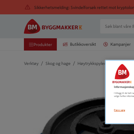
Sikkerhetsmelding: Svindelforsøk rettet mot kryptol
Butikkoversikt
Kampanjer
Produkter
/
/
/
Verktøy
Skog og hage
Høytrykkspyler og tilbehør
Detaljert beskrivelse finnes i produktbeskrivelsen
Informasjonskap
I tillegg til de hel
velge hvilke informa
Flere valg