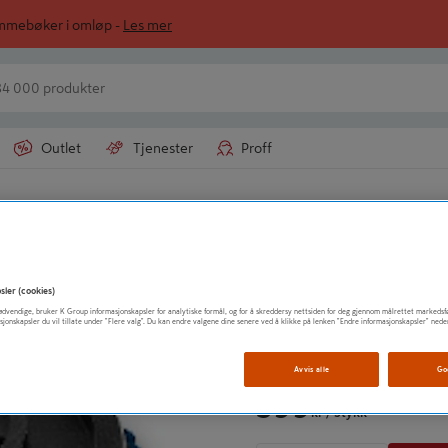
ommebøker i omløp -
Les mer
Outlet
Tjenester
Proff
Tilbehør høytrykkspyler
KÄRCHER
BØRSTE BIL OG 
sler (cookies)
t nødvendige, bruker K Group informasjonskapsler for analytiske formål, og for å skreddersy nettsiden for deg gjennom målrettet markedsf
sjonskapsler du vil tillate under "Flere valg". Du kan endre valgene dine senere ved å klikke på lenken "Endre informasjonskapsler" nede
Vis mer produktinformasjo
Avvis alle
Go
399
kr
/ Stykk