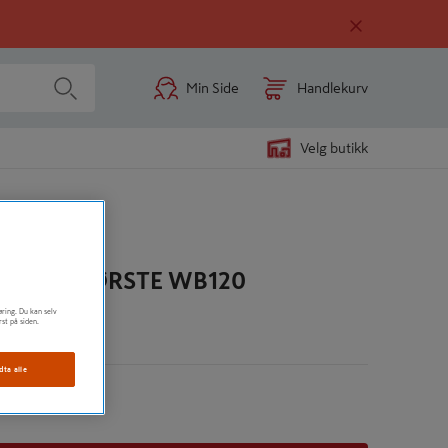
Min Side
Handlekurv
Velg butikk
SYKKELBØRSTE WB120
øring. Du kan selv
rst på siden.
n
dta alle