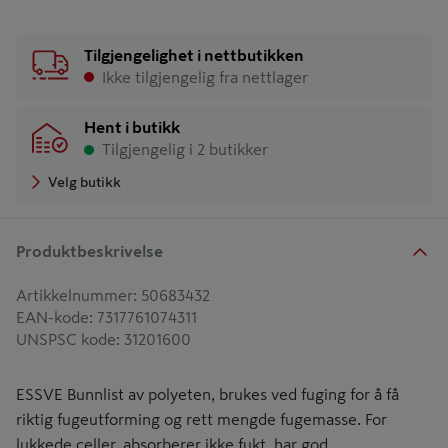
Tilgjengelighet i nettbutikken
Ikke tilgjengelig fra nettlager
Hent i butikk
Tilgjengelig i 2 butikker
Velg butikk
Produktbeskrivelse
Artikkelnummer
:
50683432
EAN-kode
:
7317761074311
UNSPSC kode
:
31201600
ESSVE Bunnlist av polyeten, brukes ved fuging for å få
riktig fugeutforming og rett mengde fugemasse. For
lukkede celler, absorberer ikke fukt, har god