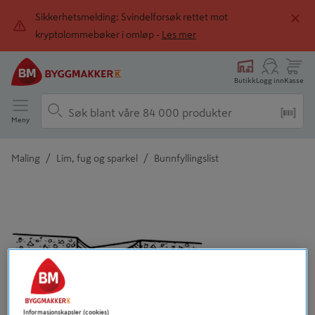
Sikkerhetsmelding: Svindelforsøk rettet mot
kryptolommebøker i omløp -
Les mer
Butikk
Logg inn
Kasse
Meny
/
/
Maling
Lim, fug og sparkel
Bunnfyllingslist
Detaljert beskrivelse finnes i produktbeskrivelsen
Tidligere
Neste
Informasjonskapsler (cookies)