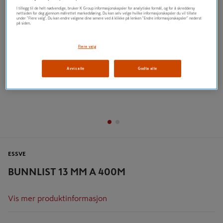
I tillegg til de helt nødvendige, bruker K Group informasjonskapsler for analytiske formål, og for å skreddersy
nettsiden for deg gjennom målrettet markedsføring. Du kan selv velge hvilke informasjonskapsler du vil tillate
under "Flere valg". Du kan endre valgene dine senere ved å klikke på lenken "Endre informasjonskapsler" nederst
på siden.
Flere valg
Avvis alle
Godta alle
ESSVE
BUNNLIST 13 MM A 400M
Vis mer produktinformasjon