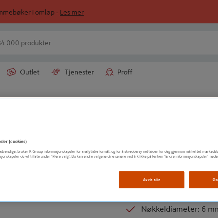
ommebøker i omløp -
Les mer
Outlet
Tjenester
Proff
hucker
BOSCH
CHUCKNØKKEL B
sler (cookies)
t nødvendige, bruker K Group informasjonskapsler for analytiske formål, og for å skreddersy nettsiden for deg gjennom målrettet markedsf
sjonskapsler du vil tillate under "Flere valg". Du kan endre valgene dine senere ved å klikke på lenken "Endre informasjonskapsler" nede
Nøkkeltype: B
Utvendig lengde: 60
Avvis alle
Go
Nøkkellengde: 30 mm
Nøkkeldiameter: 6 m