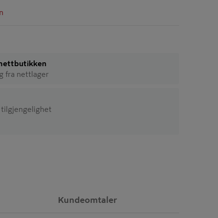
n
i nettbutikken
ig fra nettlager
 tilgjengelighet
Kundeomtaler