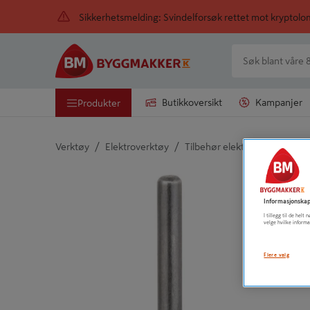
Sikkerhetsmelding: Svindelforsøk rettet mot kryptol
Butikkoversikt
Kampanjer
Produkter
/
/
/
Verktøy
Elektroverktøy
Tilbehør elektroverktøy
C
Detaljert beskrivelse finnes i produktbeskrivelsen
Informasjonskap
I tillegg til de hel
velge hvilke informa
Flere valg