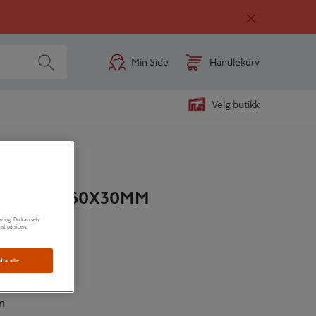
Min Side
Handlekurv
Velg butikk
 6 TAPP 60X30MM
øring. Du kan selv
rst på siden.
 mm
dta alle
m