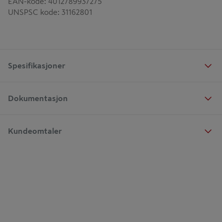
EAN-kode
:
4012789937275
UNSPSC kode
:
31162801
Spesifikasjoner
Dokumentasjon
Kundeomtaler