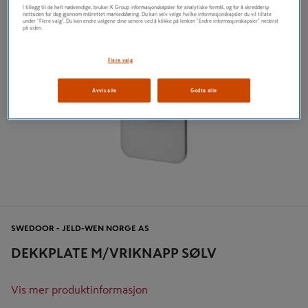
I tillegg til de helt nødvendige, bruker K Group informasjonskapsler for analytiske formål, og for å skreddersy
nettsiden for deg gjennom målrettet markedsføring. Du kan selv velge hvilke informasjonskapsler du vil tillate
under "Flere valg". Du kan endre valgene dine senere ved å klikke på lenken "Endre informasjonskapsler" nederst
på siden.
Flere valg
Avvis alle
Godta alle
SWEDOOR - JELD-WEN NORGE AS
DEKKPLATE M/VRIKNAPP SØLV
Vis mer produktinformasjon