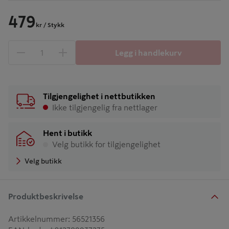
479
kr
/ Stykk
Legg i handlekurv
1 produkter
Antall
Tilgjengelighet i nettbutikken
Ikke tilgjengelig fra nettlager
Hent i butikk
Velg butikk for tilgjengelighet
Velg butikk
Produktbeskrivelse
Artikkelnummer
:
56521356