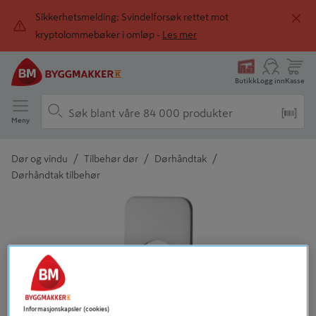
Sikkerhetsmelding: Svindelforsøk rettet mot
kryptolommebøker i omløp -
Les mer
Butikk
Logg inn
Kasse
Meny
/
/
/
Dør og vindu
Tilbehør dør
Dørhåndtak
Dørhåndtak tilbehør
Detaljert beskrivelse finnes i produktbeskrivelsen
Informasjonskapsler (cookies)