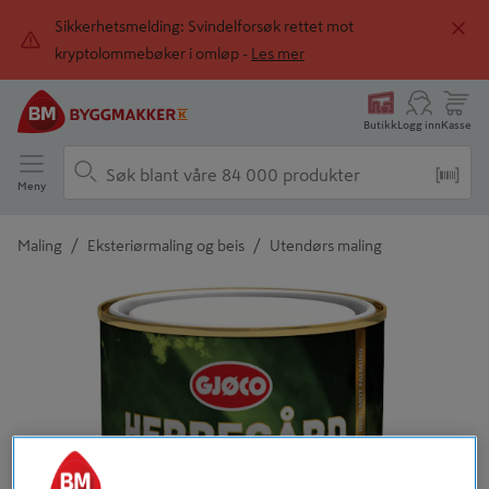
Sikkerhetsmelding: Svindelforsøk rettet mot
kryptolommebøker i omløp -
Les mer
Butikk
Logg inn
Kasse
Meny
/
/
Maling
Eksteriørmaling og beis
Utendørs maling
Detaljert beskrivelse finnes i produktbeskrivelsen