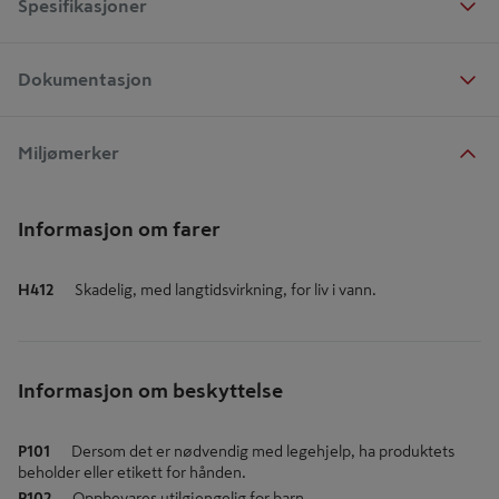
Spesifikasjoner
Dokumentasjon
Miljømerker
Informasjon om farer
H412
Skadelig, med langtidsvirkning, for liv i vann.
Informasjon om beskyttelse
P101
Dersom det er nødvendig med legehjelp, ha produktets
beholder eller etikett for hånden.
P102
Oppbevares utilgjengelig for barn.