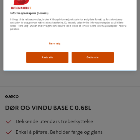
Informasjonskapsler (cookies)
I tillegg til de helt nødvendige, bruker K Group informasjonskapsler for analytiske formål, og for å skreddersy
nettsiden for deg gjennom målrettet markedsføring. Du kan selv velge hvilke informasjonskapsler du vil tillate
under "Flere valg". Du kan endre valgene dine senere ved å klikke på lenken "Endre informasjonskapsler" nederst
på siden.
Flere valg
Avvis alle
Godta alle
GJØCO
DØR OG VINDU BASE C 0.68L
Dekkende utendørs trebeskyttelse
Enkel å påføre. Beholder farge og glans