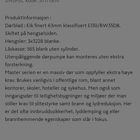
UNSPSC kode
:
30171500
Produktinformasjon :
Dørblad : Eik finert 63mm klassifisert EI30/RW35DB.
Skiltet på hengselsiden.
Hengsler: 3x3228 blanke.
Låskasse: 565 blank uten sylinder.
Utenpåliggende dørpumpe kan monteres uten ekstra
forsterkning.
Master serien er en massiv dør som oppfyller ekstra høye
krav. Brukes vanligvis i offentlige rom, blant annet
kontorer, skoler, hoteller og sykehus. Men også som
inngangsdør til leilighetsbygninger og miljøer der man
stiller krav til slitestyrke samt brann og lydreduksjon. Her
er det ofte innbruddssikkerhet, lyddemping og eller
brannhemmende egenskaper som står i fokus.