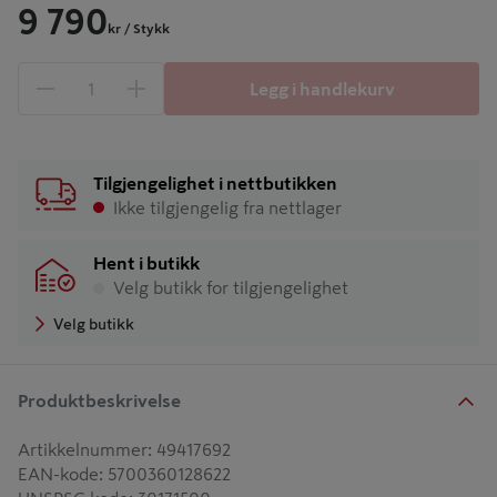
9 790
kr
/ Stykk
Legg i handlekurv
1 produkter
Antall
Tilgjengelighet i nettbutikken
Ikke tilgjengelig fra nettlager
Hent i butikk
Velg butikk for tilgjengelighet
Velg butikk
Produktbeskrivelse
Artikkelnummer
:
49417692
EAN-kode
:
5700360128622