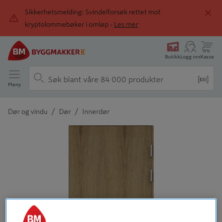
Sikkerhetsmelding: Svindelforsøk rettet mot
kryptolommebøker i omløp -
Les mer
Butikk
Logg inn
Kasse
Meny
/
/
Dør og vindu
Dør
Innerdør
Detaljert beskrivelse finnes i produktbeskrivelsen