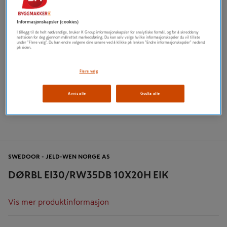
Informasjonskapsler (cookies)
I tillegg til de helt nødvendige, bruker K Group informasjonskapsler for analytiske formål, og for å skreddersy
nettsiden for deg gjennom målrettet markedsføring. Du kan selv velge hvilke informasjonskapsler du vil tillate
under "Flere valg". Du kan endre valgene dine senere ved å klikke på lenken "Endre informasjonskapsler" nederst
på siden.
Flere valg
Avvis alle
Godta alle
SWEDOOR - JELD-WEN NORGE AS
DØRBL EI30/RW35DB 10X20H EIK
Vis mer produktinformasjon