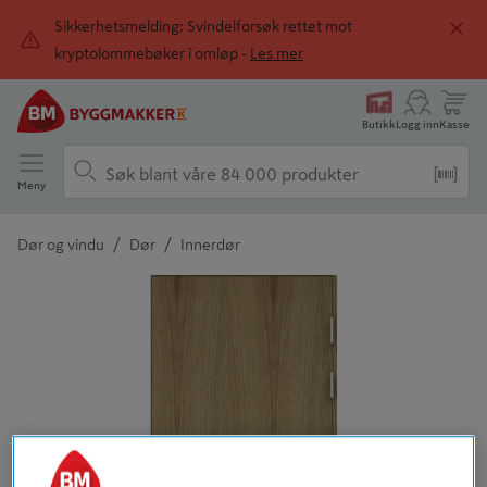
Sikkerhetsmelding: Svindelforsøk rettet mot
kryptolommebøker i omløp -
Les mer
Butikk
Logg inn
Kasse
Meny
/
/
Dør og vindu
Dør
Innerdør
Detaljert beskrivelse finnes i produktbeskrivelsen