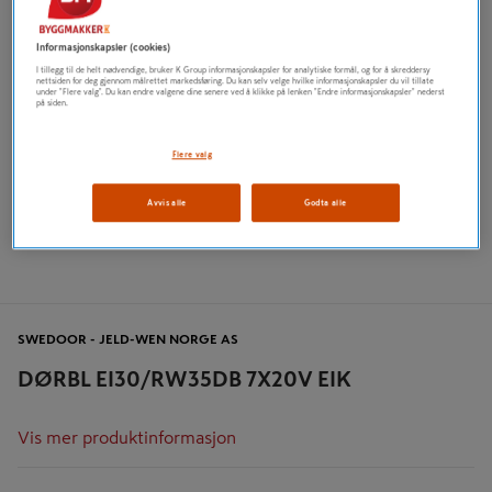
Informasjonskapsler (cookies)
I tillegg til de helt nødvendige, bruker K Group informasjonskapsler for analytiske formål, og for å skreddersy
nettsiden for deg gjennom målrettet markedsføring. Du kan selv velge hvilke informasjonskapsler du vil tillate
under "Flere valg". Du kan endre valgene dine senere ved å klikke på lenken "Endre informasjonskapsler" nederst
på siden.
Flere valg
Avvis alle
Godta alle
SWEDOOR - JELD-WEN NORGE AS
DØRBL EI30/RW35DB 7X20V EIK
Vis mer produktinformasjon