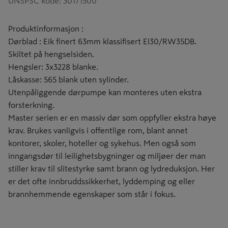
UNSPSC kode
:
30171500
Produktinformasjon :
Dørblad : Eik finert 63mm klassifisert EI30/RW35DB.
Skiltet på hengselsiden.
Hengsler: 3x3228 blanke.
Låskasse: 565 blank uten sylinder.
Utenpåliggende dørpumpe kan monteres uten ekstra
forsterkning.
Master serien er en massiv dør som oppfyller ekstra høye
krav. Brukes vanligvis i offentlige rom, blant annet
kontorer, skoler, hoteller og sykehus. Men også som
inngangsdør til leilighetsbygninger og miljøer der man
stiller krav til slitestyrke samt brann og lydreduksjon. Her
er det ofte innbruddssikkerhet, lyddemping og eller
brannhemmende egenskaper som står i fokus.