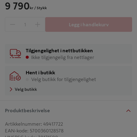
9 790
kr
/ Stykk
Legg i handlekurv
1 produkter
Antall
Tilgjengelighet i nettbutikken
Ikke tilgjengelig fra nettlager
Hent i butikk
Velg butikk for tilgjengelighet
Velg butikk
Produktbeskrivelse
Artikkelnummer
:
49417722
EAN-kode
:
5700360128578