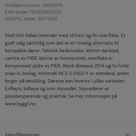
Artikkelnummer
:
26476176
EAN-kode
:
7070526011227
UNSPSC kode
:
30171500
Slett lett tidløs innerdør med stilrein og fin overflate. Et
godt valg samtidig som det er et rimelig alternativ til
kompakte dører. Teknisk beskrivelse: 40mm dørblad,
ramtre av MDF, kjerne av honeycomb, overflata er
formpresset plate av MDF. Blank låskasse 2014 og to hvite
snap-in beslag. Hvitmalt NCS S 0502-Y er standard, andre
farger på bestilling. Dørene kan leveres i ulike varianter:
Enfløya, tofløya og som skyvedør. Skyvedører er
plassbesparende og praktisk. Se mer informasjon på
www.bygg1.no
Spesifikasjoner