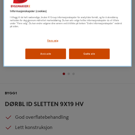
Informasjonskapsler (cookies)
I tillegg til de helt nødvendige, bruker K Group informasjonskapsler for analytiske formål, og for å skreddersy
nettsiden for deg gjennom målrettet markedsføring. Du kan selv velge hvilke informasjonskapsler du vil tillate
under "Flere valg". Du kan endre valgene dine senere ved å klikke på lenken "Endre informasjonskapsler" nederst
på siden.
Flere valg
Avvis alle
Godta alle
BYGG1
DØRBL ID SLETTEN 9X19 HV
God overflatebehandling
Lett konstruksjon