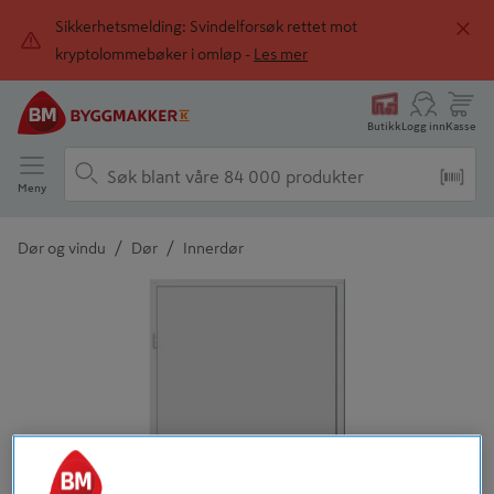
Sikkerhetsmelding: Svindelforsøk rettet mot
kryptolommebøker i omløp -
Les mer
Butikk
Logg inn
Kasse
Meny
/
/
Dør og vindu
Dør
Innerdør
Detaljert beskrivelse finnes i produktbeskrivelsen
Tidligere
Neste