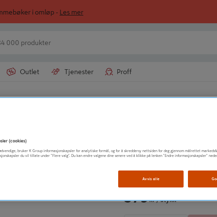
ommebøker i omløp -
Les mer
Outlet
Tjenester
Proff
 ytterdør
SWEDOOR - JELD-WEN NORGE 
DØRVRIDER NEW
sler (cookies)
t nødvendige, bruker K Group informasjonskapsler for analytiske formål, og for å skreddersy nettsiden for deg gjennom målrettet markedsf
sjonskapsler du vil tillate under "Flere valg". Du kan endre valgene dine senere ved å klikke på lenken "Endre informasjonskapsler" nede
Vis mer produktinformasjo
Avvis alle
Go
379
kr
/ Stykk