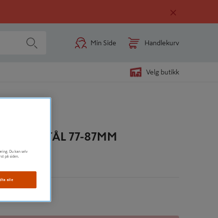
Min Side
Handlekurv
Velg butikk
AS
 YORK STÅL 77-87MM
øring. Du kan selv
rst på siden.
n
dta alle