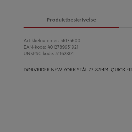
Produktbeskrivelse
Artikkelnummer
:
56173600
EAN-kode
:
4012789931921
UNSPSC kode
:
31162801
DØRVRIDER NEW YORK STÅL 77-87MM, QUICK FI