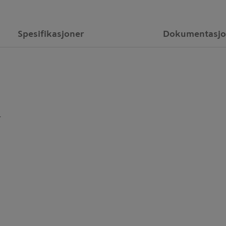
Spesifikasjoner
Dokumentasj
T