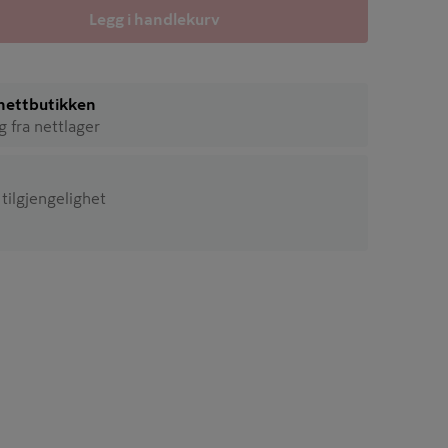
Legg i handlekurv
i nettbutikken
ig fra nettlager
 tilgjengelighet