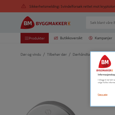
Sikkerhetsmelding: Svindelforsøk rettet mot kryptol
Butikkoversikt
Kampanjer
Produkter
/
/
/
Dør og vindu
Tilbehør dør
Dørhåndtak
Dørhåndtak
Detaljert beskrivelse finnes i produktbeskrivelsen
Informasjonskap
I tillegg til de hel
velge hvilke informa
Flere valg