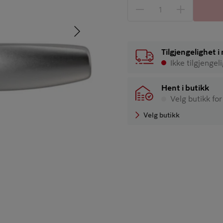
1 produkter
Antall
Neste
Tilgjengelighet 
Ikke tilgjengel
Hent i butikk
Velg butikk for
Velg butikk