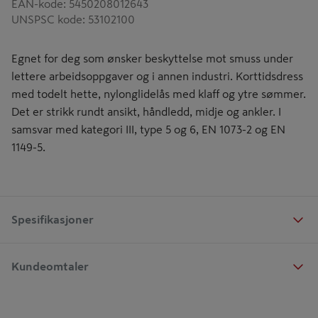
EAN-kode
:
5450208012643
UNSPSC kode
:
53102100
Egnet for deg som ønsker beskyttelse mot smuss under
lettere arbeidsoppgaver og i annen industri. Korttidsdress
med todelt hette, nylonglidelås med klaff og ytre sømmer.
Det er strikk rundt ansikt, håndledd, midje og ankler. I
samsvar med kategori III, type 5 og 6, EN 1073-2 og EN
1149-5.
Spesifikasjoner
Kundeomtaler