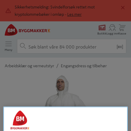
Sikkerhetsmelding: Svindelforsøk rettet mot
kryptolommebøker i omløp -
Les mer
Butikk
Logg inn
Kasse
Meny
/
Arbeidsklær og verneutstyr
Engangsdress og tilbehør
Detaljert beskrivelse finnes i produktbeskrivelsen