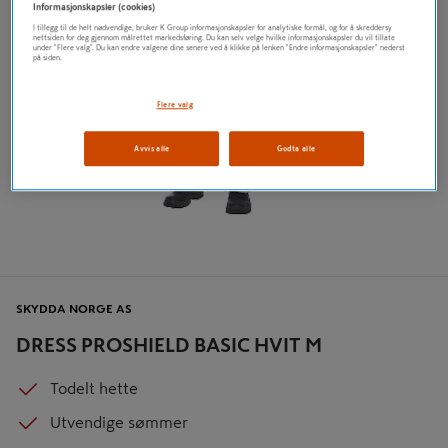
Informasjonskapsler (cookies)
I tillegg til de helt nødvendige, bruker K Group informasjonskapsler for analytiske formål, og for å skreddersy
nettsiden for deg gjennom målrettet markedsføring. Du kan selv velge hvilke informasjonskapsler du vil tillate
under "Flere valg". Du kan endre valgene dine senere ved å klikke på lenken "Endre informasjonskapsler" nederst
på siden.
Flere valg
Avvis alle
Godta alle
SKYDDA NORGE AS
DRESS PROSHIELD BASIC HVIT M
Todelt hette
Utvendige sømmer