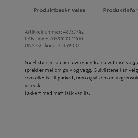
Produktbeskrivelse
Produktinfo
Artikkelnummer
:
48737742
EAN-kode
:
7059420011410
UNSPSC kode
:
30161900
Gulvlisten gir en pen overgang fra gulvet mot vegg
sprekker mellom gulv og vegg. Gulvlistene kan velg
som eikelist til parkett, men også som en avgrensn
uttrykk.
Lakkert med matt lakk vanilla.