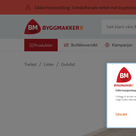
Sikkerhetsmelding: Svindelforsøk rettet mot kryptol
Butikkoversikt
Kampanjer
Produkter
/
/
Trelast
Lister
Gulvlist
Detaljert beskrivelse finnes i produktbeskrivelsen
Informasjonskap
I tillegg til de hel
velge hvilke informa
Flere valg