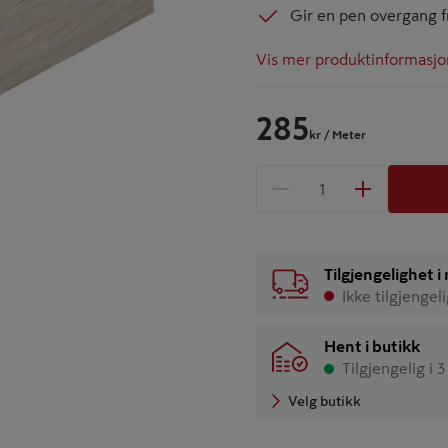
Gir en pen overgang 
Vis mer produktinformasjo
285
kr
/ Meter
1 produkter
Antall
Tilgjengelighet 
Ikke tilgjengel
Hent i butikk
Tilgjengelig i 
Velg butikk