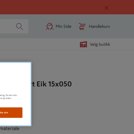
Min Side
Handlekurv
Velg butikk
illa lakkert Eik 15x050
øring. Du kan selv
rst på siden.
gder
dta alle
 resultat
 materiale