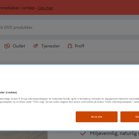
ommebøker i omløp -
Les mer
Outlet
Tjenester
Proff
COMBIWOOD
Gulvlist skrå Van
sler (cookies)
t nødvendige, bruker K Group informasjonskapsler for analytiske formål, og for å skreddersy nettsiden for deg gjennom målrettet markedsf
Ferdig lakkert
sjonskapsler du vil tillate under "Flere valg". Du kan endre valgene dine senere ved å klikke på lenken "Endre informasjonskapsler" nede
Leveres i fallende len
Avvis alle
Go
Gir et flott og elegant
Miljøvennlig, naturlig