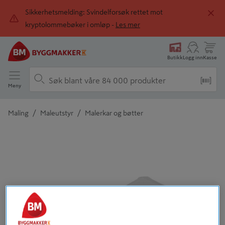
Sikkerhetsmelding: Svindelforsøk rettet mot
kryptolommebøker i omløp -
Les mer
Butikk
Logg inn
Kasse
Meny
/
/
Maling
Maleutstyr
Malerkar og bøtter
Detaljert beskrivelse finnes i produktbeskrivelsen
Tidligere
Neste