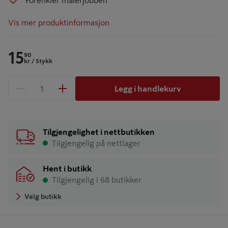
Forenkler malerjobben
Vis mer produktinformasjon
15
90
kr
/ Stykk
Legg i handlekurv
1 produkter
Antall
Tilgjengelighet i nettbutikken
Tilgjengelig på nettlager
Hent i butikk
Tilgjengelig i 68 butikker
Velg butikk