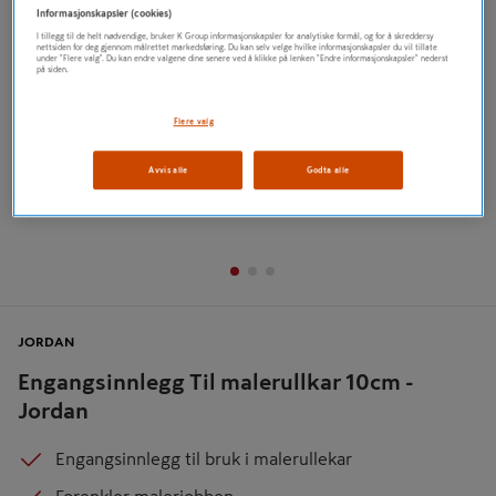
Informasjonskapsler (cookies)
I tillegg til de helt nødvendige, bruker K Group informasjonskapsler for analytiske formål, og for å skreddersy
nettsiden for deg gjennom målrettet markedsføring. Du kan selv velge hvilke informasjonskapsler du vil tillate
under "Flere valg". Du kan endre valgene dine senere ved å klikke på lenken "Endre informasjonskapsler" nederst
på siden.
Flere valg
Avvis alle
Godta alle
JORDAN
Engangsinnlegg Til malerullkar 10cm -
Jordan
Engangsinnlegg til bruk i malerullekar