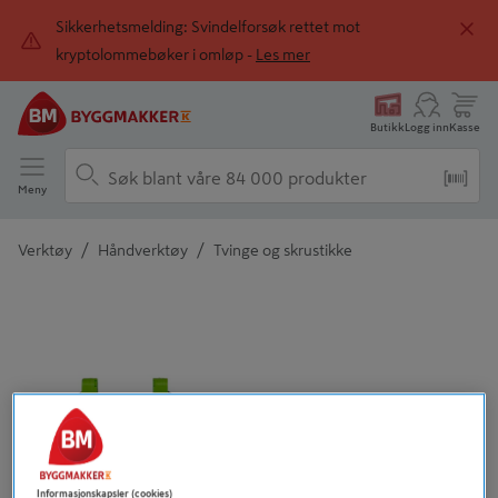
Sikkerhetsmelding: Svindelforsøk rettet mot
kryptolommebøker i omløp -
Les mer
Butikk
Logg inn
Kasse
Meny
/
/
Verktøy
Håndverktøy
Tvinge og skrustikke
Detaljert beskrivelse finnes i produktbeskrivelsen
Informasjonskapsler (cookies)