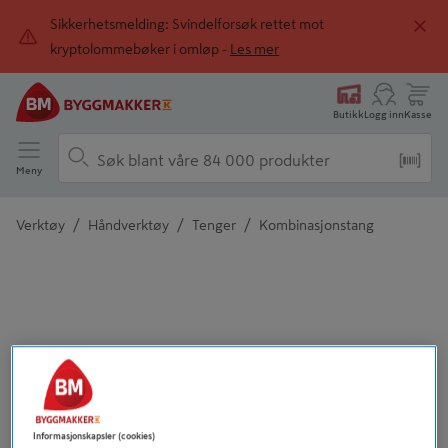
Sikkerhetsmelding: Svindelforsøk rettet mot
kryptolommebøker i omløp -
Les mer
Butikk
Logg inn
Kasse
Meny
/
/
/
Verktøy
Håndverktøy
Tenger
Kombinasjonstang
Detaljert beskrivelse finnes i produktbeskrivelsen
Informasjonskapsler (cookies)