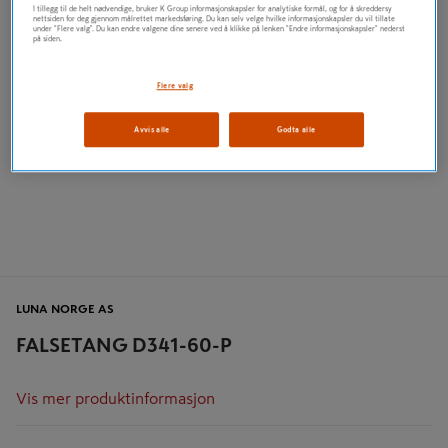
I tillegg til de helt nødvendige, bruker K Group informasjonskapsler for analytiske formål, og for å skreddersy
nettsiden for deg gjennom målrettet markedsføring. Du kan selv velge hvilke informasjonskapsler du vil tillate
under "Flere valg". Du kan endre valgene dine senere ved å klikke på lenken "Endre informasjonskapsler" nederst
på siden.
Flere valg
Avvis alle
Godta alle
LUNA NORGE AS
FALSETANG D341-60-P
Vis mer produktinformasjon