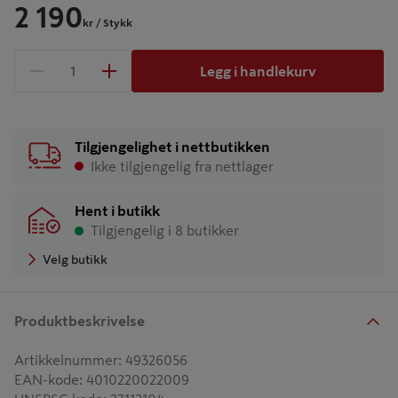
2 190
kr
/ Stykk
Legg i handlekurv
1 produkter
Antall
Tilgjengelighet i nettbutikken
Ikke tilgjengelig fra nettlager
Hent i butikk
Tilgjengelig i 8 butikker
Velg butikk
Produktbeskrivelse
Artikkelnummer
:
49326056
EAN-kode
:
4010220022009