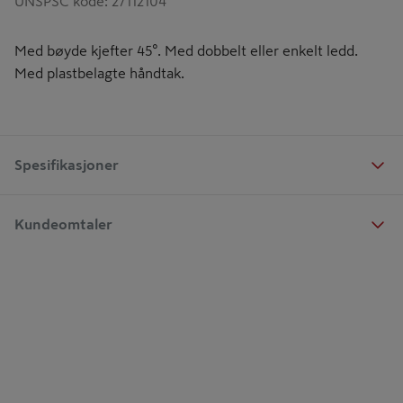
UNSPSC kode
:
27112104
Med bøyde kjefter 45°. Med dobbelt eller enkelt ledd.
Med plastbelagte håndtak.
Spesifikasjoner
Kundeomtaler