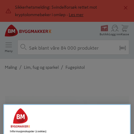
Sikkerhetsmelding: Svindelforsøk rettet mot
kryptolommebøker i omløp -
Les mer
Butikk
Logg inn
Kasse
Meny
/
/
Maling
Lim, fug og sparkel
Fugepistol
Detaljert beskrivelse finnes i produktbeskrivelsen
Informasjonskapsler (cookies)