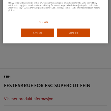
I tillegg til de helt nødvendige, bruker K Group informasjonskapsler for analytiske formål, og for å skreddersy
nettsiden for deg gjennom målrettet markedsføring. Du kan selv velge hvilke informasjonskapsler du vil tillate
under "Flere valg". Du kan endre valgene dine senere ved å klikke på lenken "Endre informasjonskapsler" nederst
på siden.
Flere valg
Avvis alle
Godta alle
FEIN
FESTESKRUE FOR FSC SUPERCUT FEIN
Vis mer produktinformasjon