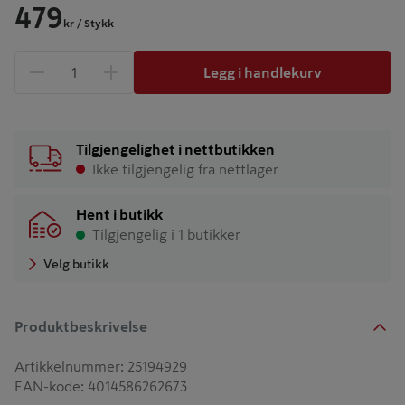
479
kr
/ Stykk
Legg i handlekurv
1 produkter
Antall
Tilgjengelighet i nettbutikken
Ikke tilgjengelig fra nettlager
Hent i butikk
Tilgjengelig i 1 butikker
Velg butikk
Produktbeskrivelse
Artikkelnummer
:
25194929
EAN-kode
:
4014586262673