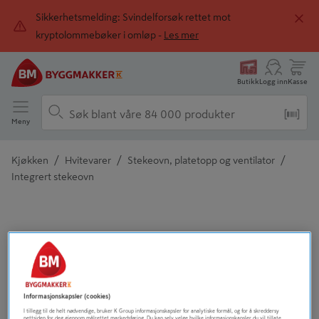
Sikkerhetsmelding: Svindelforsøk rettet mot
kryptolommebøker i omløp -
Les mer
Butikk
Logg inn
Kasse
Meny
/
/
/
Kjøkken
Hvitevarer
Stekeovn, platetopp og ventilator
Integrert stekeovn
Detaljert beskrivelse finnes i produktbeskrivelsen
Informasjonskapsler (cookies)
I tillegg til de helt nødvendige, bruker K Group informasjonskapsler for analytiske formål, og for å skreddersy
nettsiden for deg gjennom målrettet markedsføring. Du kan selv velge hvilke informasjonskapsler du vil tillate