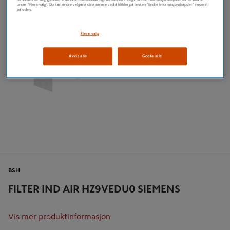
under "Flere valg". Du kan endre valgene dine senere ved å klikke på lenken "Endre informasjonskapsler" nederst
på siden.
Flere valg
Avvis alle
Godta alle
BSH
FILTER IND AIR HZ9VEDU0 SIEMENS
Vis mer produktinformasjon