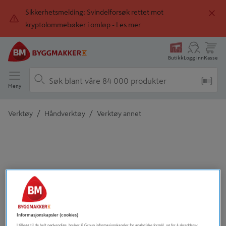
Sikkerhetsmelding: Svindelforsøk rettet mot
kryptolommebøker i omløp -
Les mer
Butikk
Logg inn
Kasse
Meny
/
/
Verktøy
Håndverktøy
Verktøy annet
Detaljert beskrivelse finnes i produktbeskrivelsen
Informasjonskapsler (cookies)
I tillegg til de helt nødvendige, bruker K Group informasjonskapsler for analytiske formål, og for å skreddersy