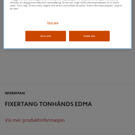
nettsiden for deg gjennom målrettet markedsføring. Du kan selv velge hvilke informasjonskapsler du vil tillate
under "Flere valg". Du kan endre valgene dine senere ved å klikke på lenken "Endre informasjonskapsler" nederst
på siden.
Flere valg
Avvis alle
Godta alle
WORKMAN
FIXERTANG TONHÅNDS EDMA
Vis mer produktinformasjon