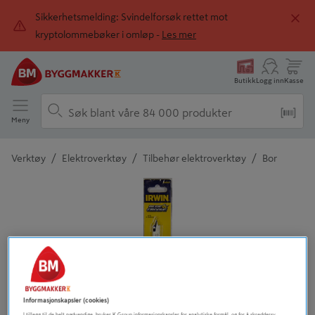
Sikkerhetsmelding: Svindelforsøk rettet mot
kryptolommebøker i omløp -
Les mer
Butikk
Logg inn
Kasse
Meny
/
/
/
Verktøy
Elektroverktøy
Tilbehør elektroverktøy
Bor
Detaljert beskrivelse finnes i produktbeskrivelsen
Informasjonskapsler (cookies)
I tillegg til de helt nødvendige, bruker K Group informasjonskapsler for analytiske formål, og for å skreddersy