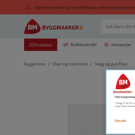
Sikkerhetsmelding: Svindelforsøk rettet mot kryptol
Butikkoversikt
Kampanjer
Produkter
/
/
Byggevarer
Fliser og naturstein
Vegg og gulvfliser
Detaljert beskrivelse finnes i produktbeskrivelsen
Informasjonskap
I tillegg til de hel
velge hvilke informa
Flere valg