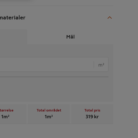
aterialer
Mål
m²
tørrelse
Total området
Total pris
1
m²
1
m²
319
kr