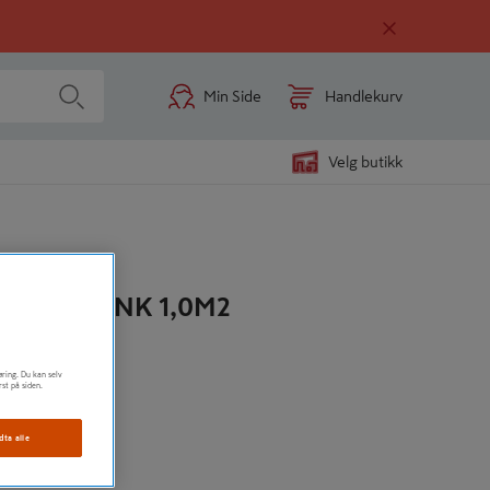
Min Side
Handlekurv
Velg butikk
 HVIT BLANK 1,0M2
øring. Du kan selv
rst på siden.
dta alle
n