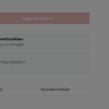
Legg i handlekurv
i nettbutikken
ig fra nettlager
 tilgjengelighet
on
Kundeomtaler