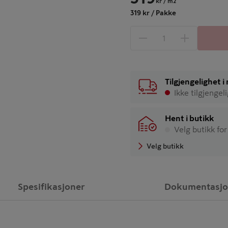
kr
/ m2
319 kr / Pakke
1 produkter
Antall
Tilgjengelighet 
Ikke tilgjengel
Hent i butikk
Velg butikk for
Velg butikk
Spesifikasjoner
Dokumentasj