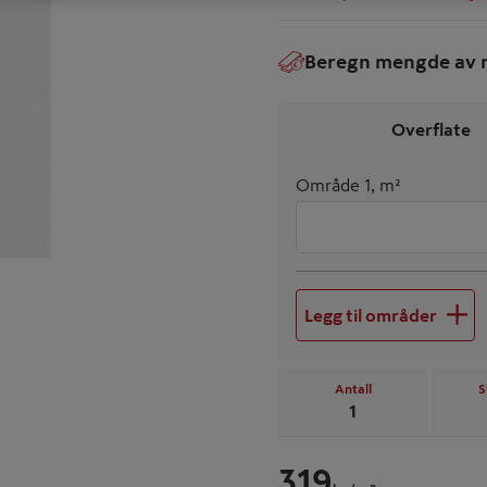
Beregn mengde av m
€
Overflate
Område 1, m²
Legg til områder
Antall
S
1
319