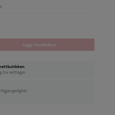
n
Legg i handlekurv
i nettbutikken
ig fra nettlager
 tilgjengelighet