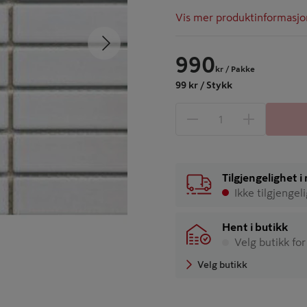
Vis mer produktinformasjo
Neste
990
kr
/ Pakke
99 kr / Stykk
1 produkter
Antall
Tilgjengelighet 
Ikke tilgjengel
Hent i butikk
Velg butikk for
Velg butikk