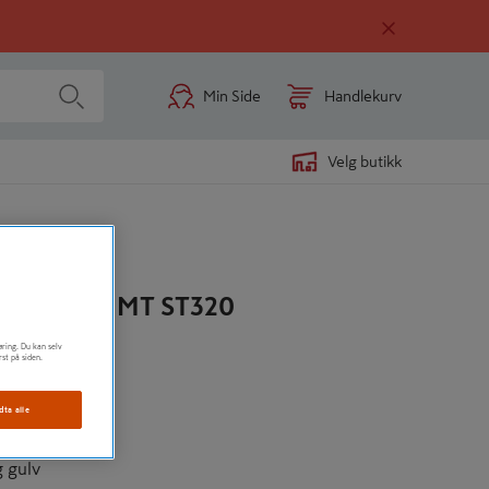
Min Side
Handlekurv
Velg butikk
CA WHITE MT ST320
øring. Du kan selv
rst på siden.
vitt
dta alle
lank
 gulv