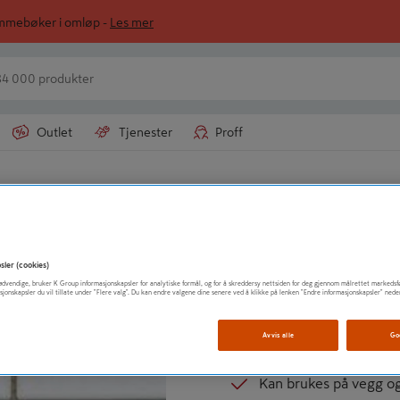
ommebøker i omløp -
Les mer
Outlet
Tjenester
Proff
CELLO
FLIS MOSAIK LU
sler (cookies)
t nødvendige, bruker K Group informasjonskapsler for analytiske formål, og for å skreddersy nettsiden for deg gjennom målrettet markedsf
Tidløst design
sjonskapsler du vil tillate under "Flere valg". Du kan endre valgene dine senere ved å klikke på lenken "Endre informasjonskapsler" nede
Tilgjengelig i sort og h
Avvis alle
Go
Finnes som matt og b
Kan brukes på vegg og