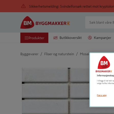
Sikkerhetsmelding: Svindelforsøk rettet mot kryptol
Butikkoversikt
Kampanjer
Produkter
/
/
Byggevarer
Fliser og naturstein
Mosaikkfliser
Detaljert beskrivelse finnes i produktbeskrivelsen
Informasjonskap
I tillegg til de hel
velge hvilke informa
Flere valg