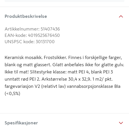
Produktbeskrivelse
Artikkelnummer
:
51407436
EAN-kode
:
4019525676450
UNSPSC kode
:
30131700
Keramisk mosaikk. Frostsikker. Finnes i forskjellige farger,
blank og matt glassert. Glatt anbefales ikke for glatte gulv.
Ikke til mat! Slitestyrke klasse: matt PEI 4, blank PEI 3
unntatt rød PEI 2. Arkstørrelse 30,4 x 32,9. 1 m2/ pkt.
fargevariasjon V2 (relativt lav) vannabsorpsjonsklasse BIa
(<0,5%)
Spesifikasjoner