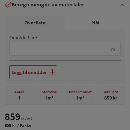
Beregn mengde av materialer
€
Overflate
Mål
Område 1, m²
m²
Legg til områder
Antall
Størrelse
Total området
Total pris
1
1
m²
1
m²
859
kr
859
kr
/ m2
859 kr / Pakke