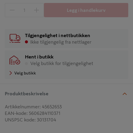
Legg i handlekurv
1 produkter
Antall
Tilgjengelighet i nettbutikken
Ikke tilgjengelig fra nettlager
Hent i butikk
Velg butikk for tilgjengelighet
Velg butikk
Produktbeskrivelse
Artikkelnummer
:
45652653
EAN-kode
:
5606284110371
UNSPSC kode
:
30131704