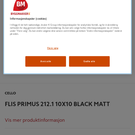
Informasjonskapsler (cookies)
I tillegg til de helt nødvendige, bruker K Group informasjonskapsler for analytiske formål, og for å skreddersy
nettsiden for deg gjennom målrettet markedsføring. Du kan selv velge hvilke informasjonskapsler du vil tillate
under "Flere valg". Du kan endre valgene dine senere ved å klikke på lenken "Endre informasjonskapsler" nederst
på siden.
Flere valg
Avvis alle
Godta alle
CELLO
FLIS PRIMUS 212.1 10X10 BLACK MATT
Vis mer produktinformasjon