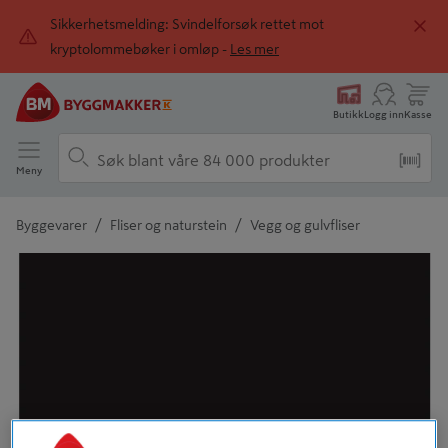
Sikkerhetsmelding: Svindelforsøk rettet mot
kryptolommebøker i omløp -
Les mer
Butikk
Logg inn
Kasse
Meny
/
/
Byggevarer
Fliser og naturstein
Vegg og gulvfliser
Detaljert beskrivelse finnes i produktbeskrivelsen