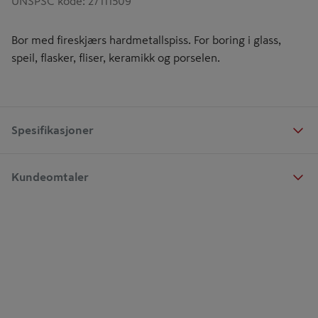
UNSPSC kode
:
27111509
Bor med fireskjærs hardmetallspiss. For boring i glass,
speil, flasker, fliser, keramikk og porselen.
Spesifikasjoner
Kundeomtaler