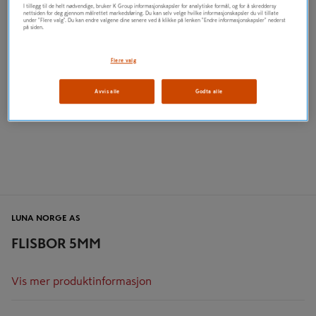
I tillegg til de helt nødvendige, bruker K Group informasjonskapsler for analytiske formål, og for å skreddersy
nettsiden for deg gjennom målrettet markedsføring. Du kan selv velge hvilke informasjonskapsler du vil tillate
under "Flere valg". Du kan endre valgene dine senere ved å klikke på lenken "Endre informasjonskapsler" nederst
på siden.
Flere valg
Avvis alle
Godta alle
LUNA NORGE AS
FLISBOR 5MM
Vis mer produktinformasjon