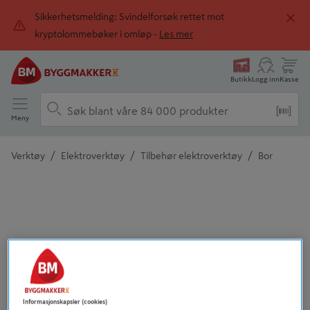
Sikkerhetsmelding: Svindelforsøk rettet mot
kryptolommebøker i omløp -
Les mer
Butikk
Logg inn
Kasse
Meny
/
/
/
Verktøy
Elektroverktøy
Tilbehør elektroverktøy
Bor
Detaljert beskrivelse finnes i produktbeskrivelsen
Informasjonskapsler (cookies)