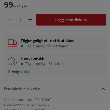
99
kr
/ Stykk
Legg i handlekurv
1 produkter
Antall
Tilgjengelighet i nettbutikken
Tilgjengelig på nettlager
Hent i butikk
Tilgjengelig i 67 butikker
Velg butikk
Produktbeskrivelse
Artikkelnummer
:
41407347
EAN-kode
:
7311662145576