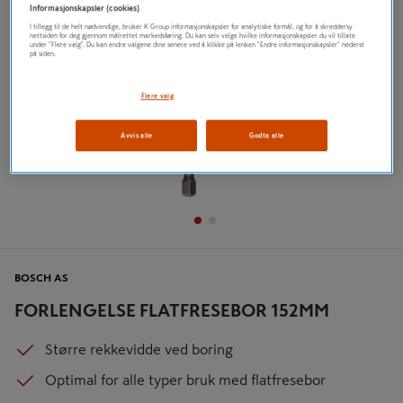
Informasjonskapsler (cookies)
I tillegg til de helt nødvendige, bruker K Group informasjonskapsler for analytiske formål, og for å skreddersy
nettsiden for deg gjennom målrettet markedsføring. Du kan selv velge hvilke informasjonskapsler du vil tillate
under "Flere valg". Du kan endre valgene dine senere ved å klikke på lenken "Endre informasjonskapsler" nederst
på siden.
Flere valg
Avvis alle
Godta alle
BOSCH AS
FORLENGELSE FLATFRESEBOR 152MM
Større rekkevidde ved boring
Optimal for alle typer bruk med flatfresebor