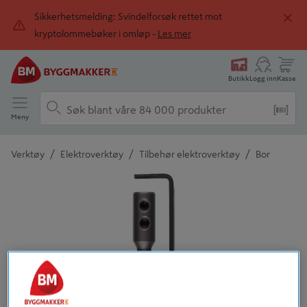
Sikkerhetsmelding: Svindelforsøk rettet mot
kryptolommebøker i omløp -
Les mer
Butikk
Logg inn
Kasse
Meny
/
/
/
Verktøy
Elektroverktøy
Tilbehør elektroverktøy
Bor
Detaljert beskrivelse finnes i produktbeskrivelsen
Tidligere
Neste