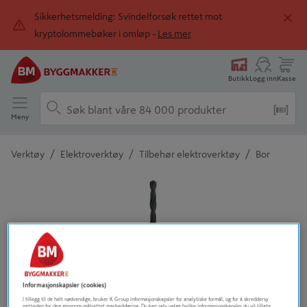
Sikkerhetsmelding: Svindelforsøk rettet mot
kryptolommebøker i omløp -
Les mer
Butikk
Logg inn
Kasse
Meny
/
/
/
Verktøy
Elektroverktøy
Tilbehør elektroverktøy
Bor
Detaljert beskrivelse finnes i produktbeskrivelsen
Informasjonskapsler (cookies)
I tillegg til de helt nødvendige, bruker K Group informasjonskapsler for analytiske formål, og for å skreddersy
nettsiden for deg gjennom målrettet markedsføring. Du kan selv velge hvilke informasjonskapsler du vil tillate