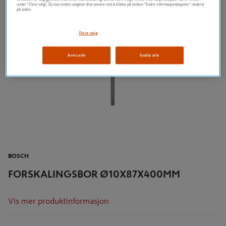
under "Flere valg". Du kan endre valgene dine senere ved å klikke på lenken "Endre informasjonskapsler" nederst
på siden.
Flere valg
Avvis alle
Godta alle
BOSCH
FORSKALINGSBOR Ø10X87X400MM
Vis mer produktinformasjon