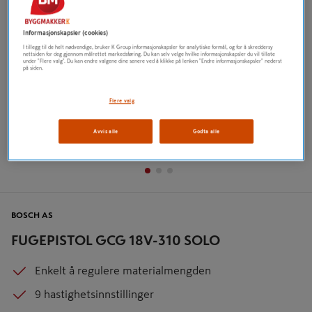
Informasjonskapsler (cookies)
I tillegg til de helt nødvendige, bruker K Group informasjonskapsler for analytiske formål, og for å skreddersy
nettsiden for deg gjennom målrettet markedsføring. Du kan selv velge hvilke informasjonskapsler du vil tillate
under "Flere valg". Du kan endre valgene dine senere ved å klikke på lenken "Endre informasjonskapsler" nederst
på siden.
Flere valg
Avvis alle
Godta alle
BOSCH AS
FUGEPISTOL GCG 18V-310 SOLO
Enkelt å regulere materialmengden
9 hastighetsinnstillinger