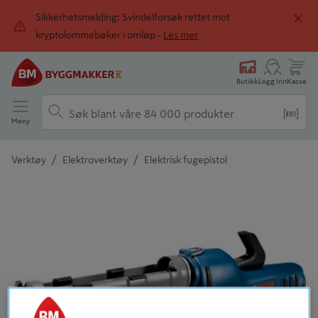
Sikkerhetsmelding: Svindelforsøk rettet mot
kryptolommebøker i omløp -
Les mer
Butikk
Logg inn
Kasse
Meny
/
/
Verktøy
Elektroverktøy
Elektrisk fugepistol
Detaljert beskrivelse finnes i produktbeskrivelsen
Tidligere
Neste