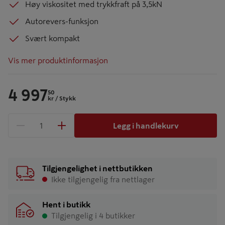
Høy viskositet med trykkfraft på 3,5kN
Autorevers-funksjon
Svært kompakt
Vis mer produktinformasjon
4 997
50
kr
/ Stykk
Legg i handlekurv
1 produkter
Antall
Tilgjengelighet i nettbutikken
Ikke tilgjengelig fra nettlager
Hent i butikk
Tilgjengelig i 4 butikker