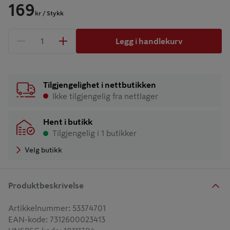
169
kr
/ Stykk
Legg i handlekurv
1 produkter
Antall
Tilgjengelighet i nettbutikken
Ikke tilgjengelig fra nettlager
Hent i butikk
Tilgjengelig i 1 butikker
Velg butikk
Produktbeskrivelse
Artikkelnummer
:
53374701
EAN-kode
:
7312600023413