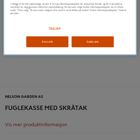
I tillegg til de helt nødvendige, bruker K Group informasjonskapsler for analytiske formål, og for å skreddersy
nettsiden for deg gjennom målrettet markedsføring. Du kan selv velge hvilke informasjonskapsler du vil tillate
under "Flere valg". Du kan endre valgene dine senere ved å klikke på lenken "Endre informasjonskapsler" nederst
på siden.
Flere valg
Avvis alle
Godta alle
NELSON GARDEN AS
FUGLEKASSE MED SKRÅTAK
Vis mer produktinformasjon