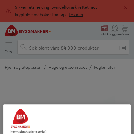
Sikkerhetsmelding: Svindelforsøk rettet mot
kryptolommebøker i omløp -
Les mer
Butikk
Logg inn
Kasse
Meny
/
/
Hjem og uteplassen
Hage og uteområdet
Fuglemater
Detaljert beskrivelse finnes i produktbeskrivelsen
Informasjonskapsler (cookies)