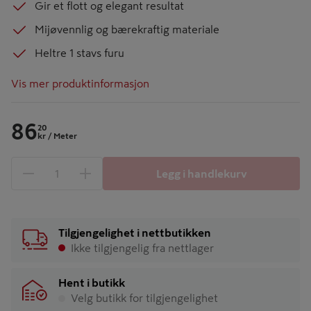
Gir et flott og elegant resultat
Mijøvennlig og bærekraftig materiale
Heltre 1 stavs furu
Vis mer produktinformasjon
86
20
kr
/ Meter
Legg i handlekurv
1 produkter
Antall
Tilgjengelighet i nettbutikken
Ikke tilgjengelig fra nettlager
Hent i butikk
Velg butikk for tilgjengelighet