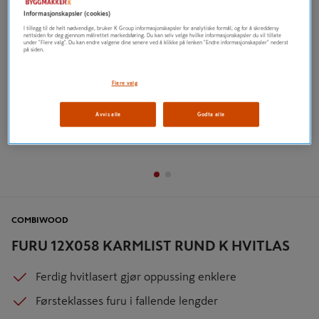
Informasjonskapsler (cookies)
I tillegg til de helt nødvendige, bruker K Group informasjonskapsler for analytiske formål, og for å skreddersy
nettsiden for deg gjennom målrettet markedsføring. Du kan selv velge hvilke informasjonskapsler du vil tillate
under "Flere valg". Du kan endre valgene dine senere ved å klikke på lenken "Endre informasjonskapsler" nederst
på siden.
Flere valg
Avvis alle
Godta alle
COMBIWOOD
FURU 12X058 KARMLIST RUND K HVITLAS
Ferdig hvitlasert gjør oppussing enklere
Førsteklasses furu i fallende lengder