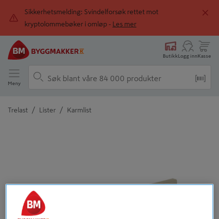
Sikkerhetsmelding: Svindelforsøk rettet mot
kryptolommebøker i omløp -
Les mer
Butikk
Logg inn
Kasse
Meny
/
/
Trelast
Lister
Karmlist
Detaljert beskrivelse finnes i produktbeskrivelsen
Tidligere
Neste