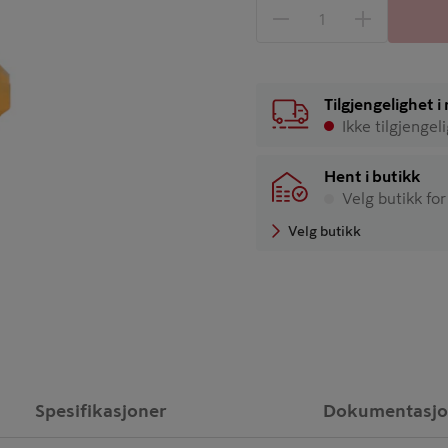
1 produkter
Antall
Tilgjengelighet 
Ikke tilgjengel
Hent i butikk
Velg butikk for
Velg butikk
Spesifikasjoner
Dokumentasj