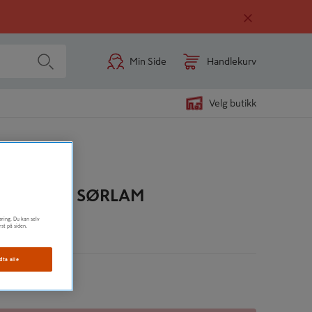
Min Side
Handlekurv
Velg butikk
IMTRE IMP SØRLAM
øring. Du kan selv
rst på siden.
n
dta alle