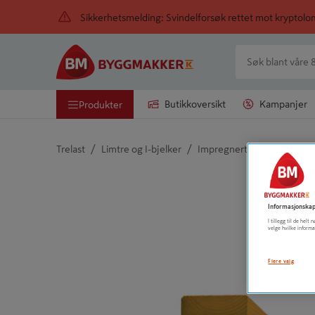
Sikkerhetsmelding: Svindelforsøk rettet mot kryptol
Butikkoversikt
Kampanjer
Produkter
/
/
Trelast
Limtre og I-bjelker
Impregnert limtredrager
Detaljert beskrivelse finnes i produktbeskrivelsen
Informasjonskap
I tillegg til de hel
velge hvilke informa
Flere valg