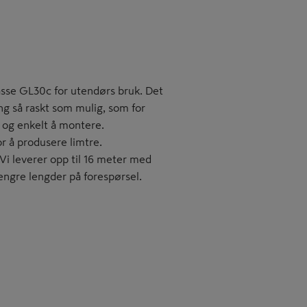
asse GL30c for utendørs bruk. Det
ng så raskt som mulig, som for
t og enkelt å montere.
r å produsere limtre.
 Vi leverer opp til 16 meter med
lengre lengder på forespørsel.