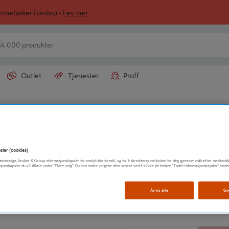
ommebøker i omløp -
Les mer
Outlet
Tjenester
Proff
SØRLAMINERING
FURU 140X266 L
sler (cookies)
t nødvendige, bruker K Group informasjonskapsler for analytiske formål, og for å skreddersy nettsiden for deg gjennom målrettet markedsf
sjonskapsler du vil tillate under "Flere valg". Du kan endre valgene dine senere ved å klikke på lenken "Endre informasjonskapsler" nede
Vis mer produktinformasjo
Avvis alle
Go
1 575
kr
/ Meter