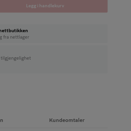
Legg i handlekurv
i nettbutikken
ig fra nettlager
 tilgjengelighet
on
Kundeomtaler