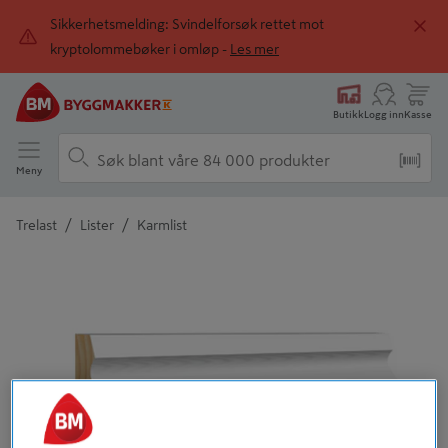
Sikkerhetsmelding: Svindelforsøk rettet mot
kryptolommebøker i omløp -
Les mer
Butikk
Logg inn
Kasse
Meny
/
/
Trelast
Lister
Karmlist
Detaljert beskrivelse finnes i produktbeskrivelsen
Tidligere
Neste