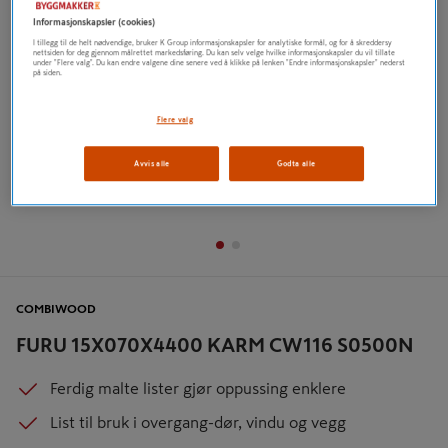
Informasjonskapsler (cookies)
I tillegg til de helt nødvendige, bruker K Group informasjonskapsler for analytiske formål, og for å skreddersy
nettsiden for deg gjennom målrettet markedsføring. Du kan selv velge hvilke informasjonskapsler du vil tillate
under "Flere valg". Du kan endre valgene dine senere ved å klikke på lenken "Endre informasjonskapsler" nederst
på siden.
Flere valg
Avvis alle
Godta alle
COMBIWOOD
FURU 15X070X4400 KARM CW116 S0500N
Ferdig malte lister gjør oppussing enklere
List til bruk i overgang-dør, vindu og vegg