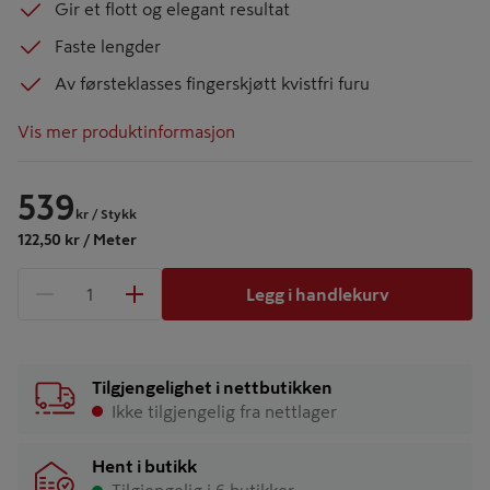
Gir et flott og elegant resultat
Faste lengder
Av førsteklasses fingerskjøtt kvistfri furu
Vis mer produktinformasjon
539
kr
/ Stykk
122,50 kr / Meter
Legg i handlekurv
1 produkter
Antall
Tilgjengelighet i nettbutikken
Ikke tilgjengelig fra nettlager
Hent i butikk