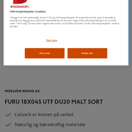
Informasjonskapsler (cookies)
I tillegg til de helt nødvendige, bruker K Group informasjonskapsler for analytiske formål, og for å skreddersy
nettsiden for deg gjennom målrettet markedsføring. Du kan selv velge hvilke informasjonskapsler du vil tillate
under "Flere valg". Du kan endre valgene dine senere ved å klikke på lenken "Endre informasjonskapsler" nederst
på siden.
Flere valg
Avvis alle
Godta alle
MOELVEN WOOD AS
FURU 18X045 UTF DU20 MALT SORT
Listverk er kronen på verket
Naturlig og bærekraftig materiale