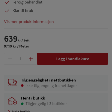
Ferdig behandlet
Klar til bruk
Vis mer produktinformasjon
639
kr
/ Sett
97,10 kr / Meter
Legg i handlekurv
1 produkter
Antall
Tilgjengelighet i nettbutikken
Ikke tilgjengelig fra nettlager
Hent i butikk
Tilgjengelig i 3 butikker
Velg butikk