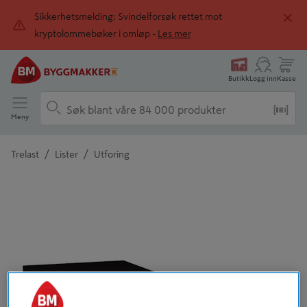
Sikkerhetsmelding: Svindelforsøk rettet mot
kryptolommebøker i omløp -
Les mer
Butikk
Logg inn
Kasse
Meny
/
/
Trelast
Lister
Utforing
Detaljert beskrivelse finnes i produktbeskrivelsen