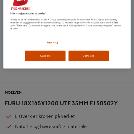
Informasjonskapsler (cookies)
I tillegg til de helt nødvendige, bruker K Group informasjonskapsler for analytiske formål, og for å skreddersy
nettsiden for deg gjennom målrettet markedsføring. Du kan selv velge hvilke informasjonskapsler du vil tillate
under "Flere valg". Du kan endre valgene dine senere ved å klikke på lenken "Endre informasjonskapsler" nederst
på siden.
Flere valg
Avvis alle
Godta alle
MOELVEN
FURU 18X145X1200 UTF 35MM FJ S0502Y
Listverk er kronen på verket
Naturlig og bærekraftig materiale