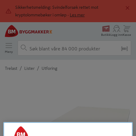
Sikkerhetsmelding: Svindelforsøk rettet mot
kryptolommebøker i omløp -
Les mer
Butikk
Logg inn
Kasse
Meny
/
/
Trelast
Lister
Utforing
Detaljert beskrivelse finnes i produktbeskrivelsen