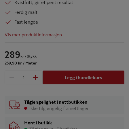
Kvistfritt, gir et pent resultat
Ferdig malt
Fast lengde
Vis mer produktinformasjon
289
kr
/ Stykk
239,90 kr / Meter
Legg i handlekurv
1 produkter
Antall
Tilgjengelighet i nettbutikken
Ikke tilgjengelig fra nettlager
Hent i butikk