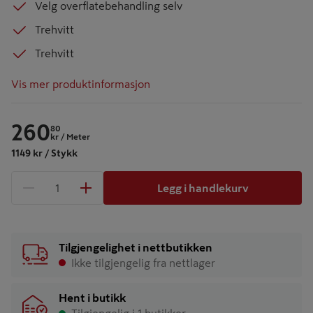
Velg overflatebehandling selv
Trehvitt
Trehvitt
Vis mer produktinformasjon
260
80
kr
/ Meter
1149 kr / Stykk
Legg i handlekurv
1 produkter
Antall
Tilgjengelighet i nettbutikken
Ikke tilgjengelig fra nettlager
Hent i butikk