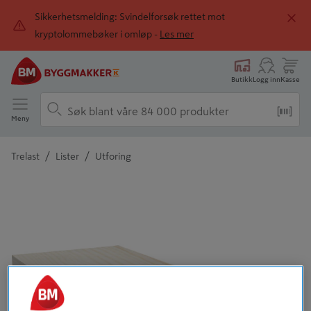
Sikkerhetsmelding: Svindelforsøk rettet mot
kryptolommebøker i omløp -
Les mer
Butikk
Logg inn
Kasse
Meny
/
/
Trelast
Lister
Utforing
Detaljert beskrivelse finnes i produktbeskrivelsen