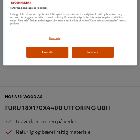
Informasjonskapsler (cookies)
I tillegg til de helt nødvendige, bruker K Group informasjonskapsler for analytiske formål, og for å skreddersy
nettsiden for deg gjennom målrettet markedsføring. Du kan selv velge hvilke informasjonskapsler du vil tillate
under "Flere valg". Du kan endre valgene dine senere ved å klikke på lenken "Endre informasjonskapsler" nederst
på siden.
Flere valg
Avvis alle
Godta alle
MOELVEN WOOD AS
FURU 18X170X4400 UTFORING UBH
Listverk er kronen på verket
Naturlig og bærekraftig materiale