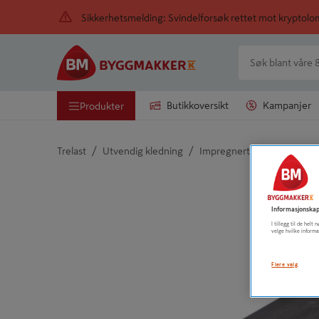
Sikkerhetsmelding: Svindelforsøk rettet mot kryptol
Butikkoversikt
Kampanjer
Produkter
/
/
Trelast
Utvendig kledning
Impregnert kledning
Detaljert beskrivelse finnes i produktbeskrivelsen
Informasjonskap
I tillegg til de hel
velge hvilke informa
Flere valg