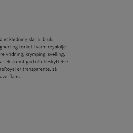
et kledning klar til bruk.
nert og tørket i varm royalolje
 vridning, krymping, svelling,
 har ekstremt god råtebeskyttelse
reRoyal er transparente, så
overflate.