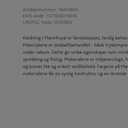
Artikkelnummer
:
56452824
EAN-kode
:
7071536076916
UNSPSC kode
:
30151802
Kledning i MøreRoyal er førsteklasses, ferdig behandl
Materialene er dobbeltbehandlet - både trykkimpreg
under vakum. Dette gir unike egenskaper som mindre
sprekking og flising. Materialene er miljøvennlige,
og krever lite og enkelt vedlikehold. Fargene på Mø
materialene får en synlig trestruktur og en levende 