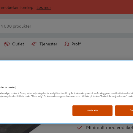
ommebøker i omløp -
Les mer
Outlet
Tjenester
Proff
MØREROYAL®
FURU 19X148 RE
sler (cookies)
t nødvendige, bruker K Group informasjonskapsler for analytiske formål, og for å skreddersy nettsiden for deg gjennom målrettet markedsf
Dobbeltbehandlede ma
sjonskapsler du vil tillate under "Flere valg". Du kan endre valgene dine senere ved å klikke på lenken "Endre informasjonskapsler" nede
Klare til bruk - uten e
Avvis alle
Go
Formstabile materiale
Minimalt med vedlike