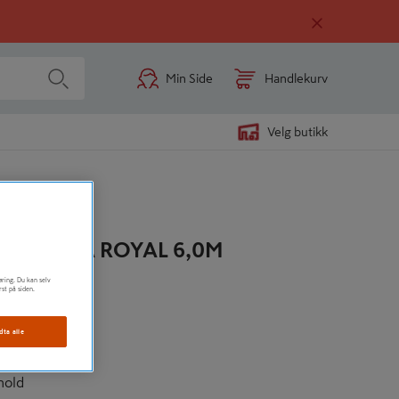
Min Side
Handlekurv
Velg butikk
KT KL GRÅ ROYAL 6,0M
øring. Du kan selv
terialer
rst på siden.
kstra toppstrøk
dta alle
r
hold