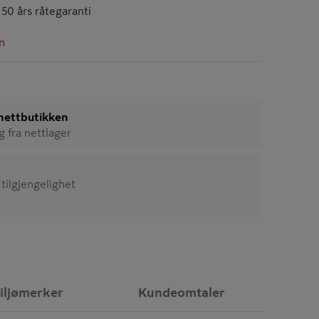
50 års råtegaranti
n
i nettbutikken
ig fra nettlager
 tilgjengelighet
iljømerker
Kundeomtaler