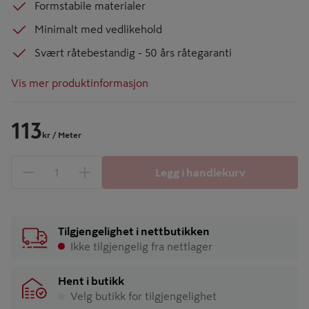
Formstabile materialer
Minimalt med vedlikehold
Svært råtebestandig - 50 års råtegaranti
Vis mer produktinformasjon
113
kr
/ Meter
Legg i handlekurv
1 produkter
Antall
Tilgjengelighet i nettbutikken
Ikke tilgjengelig fra nettlager
Hent i butikk
Velg butikk for tilgjengelighet