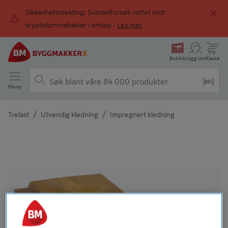
Sikkerhetsmelding: Svindelforsøk rettet mot
kryptolommebøker i omløp -
Les mer
Butikk
Logg inn
Kasse
Meny
/
/
Trelast
Utvendig kledning
Impregnert kledning
Detaljert beskrivelse finnes i produktbeskrivelsen