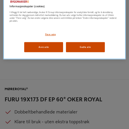
Informasjonskapsler (cookies)
I tillegg til de helt nødvendige, bruker K Group informasjonskapsler for analytiske formål, og for å skreddersy
nettsiden for deg gjennom målrettet markedsføring. Du kan selv velge hvilke informasjonskapsler du vil tillate
under "Flere valg". Du kan endre valgene dine senere ved å klikke på lenken "Endre informasjonskapsler" nederst
på siden.
Flere valg
Avvis alle
Godta alle
MØREROYAL®
FURU 19X173 DF EP 60° OKER ROYAL
Dobbeltbehandlede materialer
Klare til bruk - uten ekstra toppstrøk