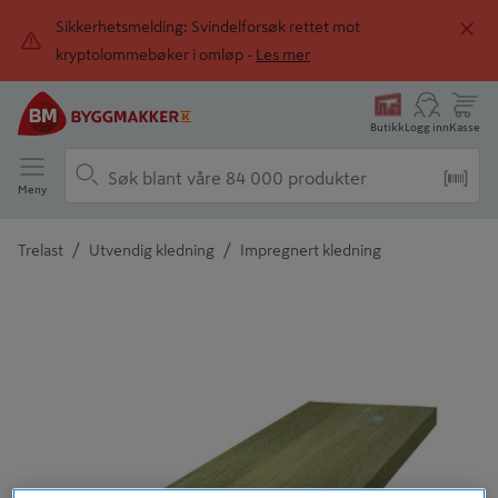
Sikkerhetsmelding: Svindelforsøk rettet mot
kryptolommebøker i omløp -
Les mer
Butikk
Logg inn
Kasse
Meny
/
/
Trelast
Utvendig kledning
Impregnert kledning
Detaljert beskrivelse finnes i produktbeskrivelsen
Tidligere
Neste