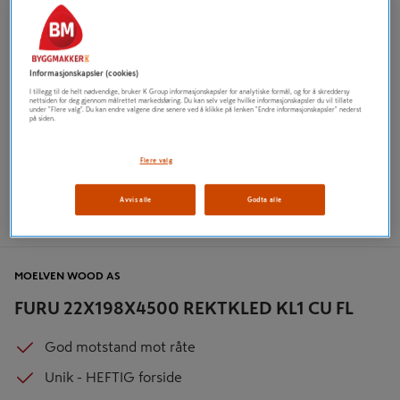
Informasjonskapsler (cookies)
I tillegg til de helt nødvendige, bruker K Group informasjonskapsler for analytiske formål, og for å skreddersy
nettsiden for deg gjennom målrettet markedsføring. Du kan selv velge hvilke informasjonskapsler du vil tillate
under "Flere valg". Du kan endre valgene dine senere ved å klikke på lenken "Endre informasjonskapsler" nederst
på siden.
Flere valg
Avvis alle
Godta alle
MOELVEN WOOD AS
FURU 22X198X4500 REKTKLED KL1 CU FL
God motstand mot råte
Unik - HEFTIG forside