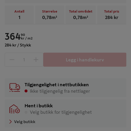
Antall
Størrelse
Total området
Total pris
1
0,78
m²
0,78
m²
284
kr
364
90
kr
/ m2
284 kr / Stykk
Legg i handlekurv
1 produkter
Antall
Tilgjengelighet i nettbutikken
Ikke tilgjengelig fra nettlager
Hent i butikk
Velg butikk for tilgjengelighet
Velg butikk