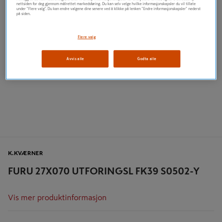
nettsiden for deg gjennom målrettet markedsføring. Du kan selv velge hvilke informasjonskapsler du vil tillate
under "Flere valg". Du kan endre valgene dine senere ved å klikke på lenken "Endre informasjonskapsler" nederst
på siden.
Flere valg
Avvis alle
Godta alle
K.KVÆRNER
FURU 27X070 UTFORINGSL FK39 S0502-Y
Vis mer produktinformasjon