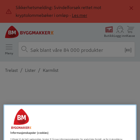
Sikkerhetsmelding: Svindelforsøk rettet mot
kryptolommebøker i omløp -
Les mer
Butikk
Logg inn
Kasse
Meny
/
/
Trelast
Lister
Karmlist
Detaljert beskrivelse finnes i produktbeskrivelsen
Informasjonskapsler (cookies)
I tillegg til de helt nødvendige, bruker K Group informasjonskapsler for analytiske formål, og for å skreddersy