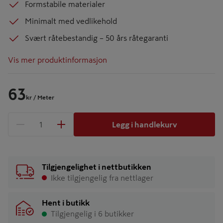
Formstabile materialer
Minimalt med vedlikehold
Svært råtebestandig – 50 års råtegaranti
Vis mer produktinformasjon
63
kr
/ Meter
Legg i handlekurv
1 produkter
Antall
Tilgjengelighet i nettbutikken
Ikke tilgjengelig fra nettlager
Hent i butikk
Tilgjengelig i 6 butikker