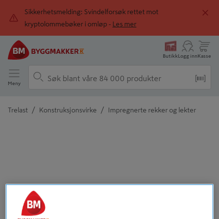
Sikkerhetsmelding: Svindelforsøk rettet mot
kryptolommebøker i omløp -
Les mer
Butikk
Logg inn
Kasse
Meny
/
/
Trelast
Konstruksjonsvirke
Impregnerte rekker og lekter
Detaljert beskrivelse finnes i produktbeskrivelsen