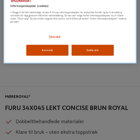
Informasjonskapsler (cookies)
I tillegg til de helt nødvendige, bruker K Group informasjonskapsler for analytiske formål, og for å skreddersy
nettsiden for deg gjennom målrettet markedsføring. Du kan selv velge hvilke informasjonskapsler du vil tillate
under "Flere valg". Du kan endre valgene dine senere ved å klikke på lenken "Endre informasjonskapsler" nederst
på siden.
Flere valg
Avvis alle
Godta alle
MØREROYAL®
FURU 34X045 LEKT CONCISE BRUN ROYAL
Dobbeltbehandlede materialer
Klare til bruk – uten ekstra toppstrøk