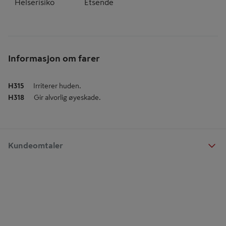
Helserisiko
Etsende
Informasjon om farer
H315
Irriterer huden.
H318
Gir alvorlig øyeskade.
Kundeomtaler