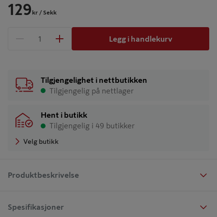
129
kr
/ Sekk
Legg i handlekurv
1 produkter
Antall
Tilgjengelighet i nettbutikken
Tilgjengelig på nettlager
Hent i butikk
Tilgjengelig i 49 butikker
Velg butikk
Produktbeskrivelse
Spesifikasjoner