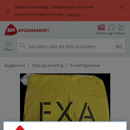
Sikkerhetsmelding: Svindelforsøk rettet mot
kryptolommebøker i omløp -
Les mer
Butikk
Logg inn
Kasse
Meny
/
/
Byggevarer
Støp og avretting
Avrettingsmasse
Detaljert beskrivelse finnes i produktbeskrivelsen