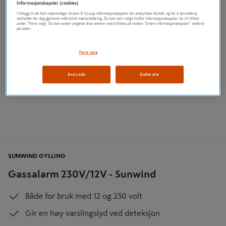
Informasjonskapsler (cookies)
I tillegg til de helt nødvendige, bruker K Group informasjonskapsler for analytiske formål, og for å skreddersy
nettsiden for deg gjennom målrettet markedsføring. Du kan selv velge hvilke informasjonskapsler du vil tillate
under "Flere valg". Du kan endre valgene dine senere ved å klikke på lenken "Endre informasjonskapsler" nederst
på siden.
Flere valg
Avvis alle
Godta alle
SUNWIND GYLLING
Gassalarm 230V/12V - Sunwind
Både for bruk med 12 og 230 volt
Gir en høy varslingslyd ved deteksjon