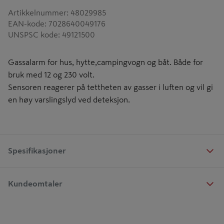
Artikkelnummer
:
48029985
EAN-kode
:
7028640049176
UNSPSC kode
:
49121500
Gassalarm for hus, hytte,campingvogn og båt. Både for
bruk med 12 og 230 volt.
Sensoren reagerer på tettheten av gasser i luften og vil gi
en høy varslingslyd ved deteksjon.
Spesifikasjoner
Kundeomtaler