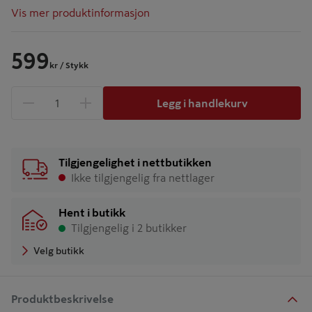
Vis mer produktinformasjon
599
kr
/ Stykk
Legg i handlekurv
1 produkter
Antall
Tilgjengelighet i nettbutikken
Ikke tilgjengelig fra nettlager
Hent i butikk
Tilgjengelig i 2 butikker
Velg butikk
Produktbeskrivelse