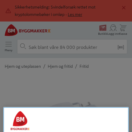
Sikkerhetsmelding: Svindelforsøk rettet mot
kryptolommebøker i omløp -
Les mer
Butikk
Logg inn
Kasse
Meny
/
/
Hjem og uteplassen
Hjem og fritid
Fritid
Detaljert beskrivelse finnes i produktbeskrivelsen