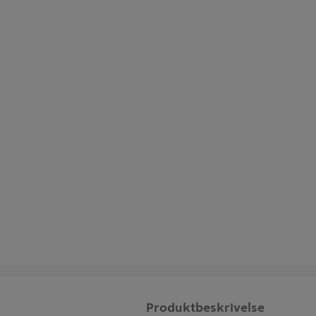
Produktbeskrivelse