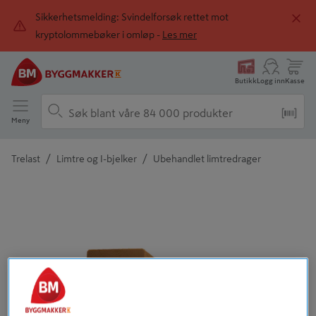
Sikkerhetsmelding: Svindelforsøk rettet mot
kryptolommebøker i omløp -
Les mer
Butikk
Logg inn
Kasse
Meny
/
/
Trelast
Limtre og I-bjelker
Ubehandlet limtredrager
Detaljert beskrivelse finnes i produktbeskrivelsen