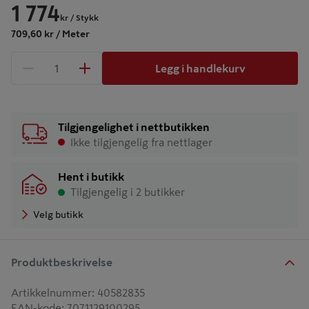
1 774
kr
/ Stykk
709,60 kr / Meter
Legg i handlekurv
1 produkter
Antall
Tilgjengelighet i nettbutikken
Ikke tilgjengelig fra nettlager
Hent i butikk
Tilgjengelig i 2 butikker
Velg butikk
Produktbeskrivelse
Artikkelnummer
:
40582835
EAN-kode
:
7071129100295