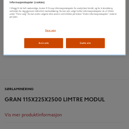
Informasjonskapsler (cookies)
I tillegg til de helt nødvendige, bruker K Group informasjonskapsler for analytiske formål, og for å skreddersy
nettsiden for deg gjennom målrettet markedsføring. Du kan selv velge hvilke informasjonskapsler du vil tillate
under "Flere valg". Du kan endre valgene dine senere ved å klikke på lenken "Endre informasjonskapsler" nederst
på siden.
Flere valg
Avvis alle
Godta alle
SØRLAMINERING
GRAN 115X225X2500 LIMTRE MODUL
Vis mer produktinformasjon