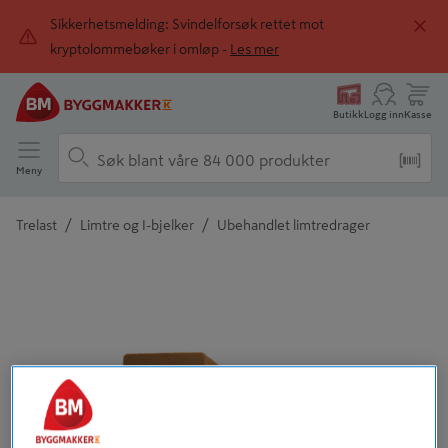
Sikkerhetsmelding: Svindelforsøk rettet mot
kryptolommebøker i omløp -
Les mer
Butikk
Logg inn
Kasse
Meny
/
/
Trelast
Limtre og I-bjelker
Ubehandlet limtredrager
Detaljert beskrivelse finnes i produktbeskrivelsen