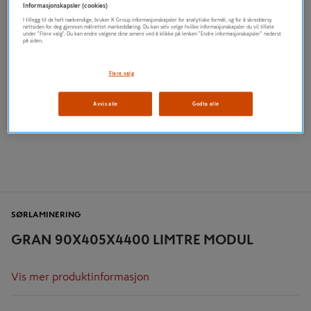
Informasjonskapsler (cookies)
I tillegg til de helt nødvendige, bruker K Group informasjonskapsler for analytiske formål, og for å skreddersy
nettsiden for deg gjennom målrettet markedsføring. Du kan selv velge hvilke informasjonskapsler du vil tillate
under "Flere valg". Du kan endre valgene dine senere ved å klikke på lenken "Endre informasjonskapsler" nederst
på siden.
Flere valg
Avvis alle
Godta alle
SØRLAMINERING
GRAN 90X405X4400 LIMTRE MODUL
Vis mer produktinformasjon