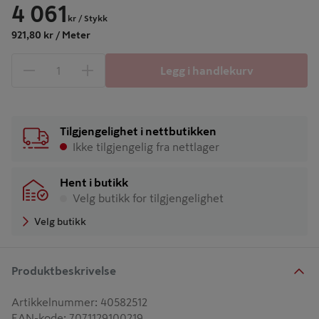
4 061
kr
/ Stykk
921,80 kr / Meter
Legg i handlekurv
1 produkter
Antall
Tilgjengelighet i nettbutikken
Ikke tilgjengelig fra nettlager
Hent i butikk
Velg butikk for tilgjengelighet
Velg butikk
Produktbeskrivelse
Artikkelnummer
:
40582512
EAN-kode
:
7071129100219