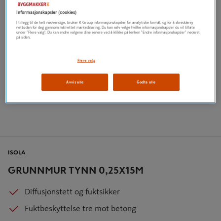
Informasjonskapsler (cookies)
I tillegg til de helt nødvendige, bruker K Group informasjonskapsler for analytiske formål, og for å skreddersy
nettsiden for deg gjennom målrettet markedsføring. Du kan selv velge hvilke informasjonskapsler du vil tillate
under "Flere valg". Du kan endre valgene dine senere ved å klikke på lenken "Endre informasjonskapsler" nederst
på siden.
Flere valg
Avvis alle
Godta alle
ISOLA
GRUNNMUR TYNN 0,25X15M
Diffusjonstett og fuktsikker
Fuktbeskyttelse tre mot betong