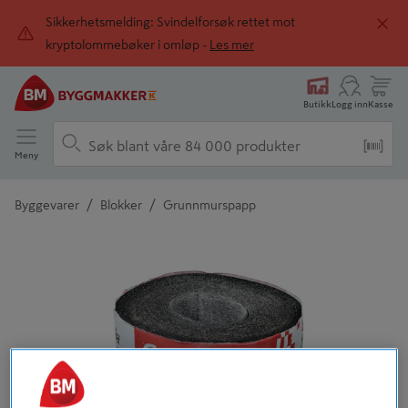
Sikkerhetsmelding: Svindelforsøk rettet mot
kryptolommebøker i omløp -
Les mer
Butikk
Logg inn
Kasse
Meny
/
/
Byggevarer
Blokker
Grunnmurspapp
Detaljert beskrivelse finnes i produktbeskrivelsen