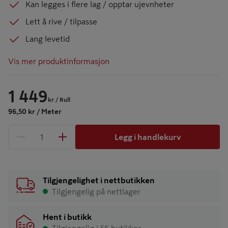
Kan legges i flere lag / opptar ujevnheter
Lett å rive / tilpasse
Lang levetid
Vis mer produktinformasjon
1 449
kr
/ Rull
96,50 kr / Meter
Legg i handlekurv
1 produkter
Antall
Tilgjengelighet i nettbutikken
Tilgjengelig på nettlager
Hent i butikk