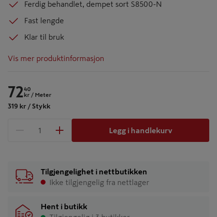
Ferdig behandlet, dempet sort S8500-N
Fast lengde
Klar til bruk
Vis mer produktinformasjon
72
40
kr
/ Meter
319 kr / Stykk
Legg i handlekurv
1 produkter
Antall
Tilgjengelighet i nettbutikken
Ikke tilgjengelig fra nettlager
Hent i butikk