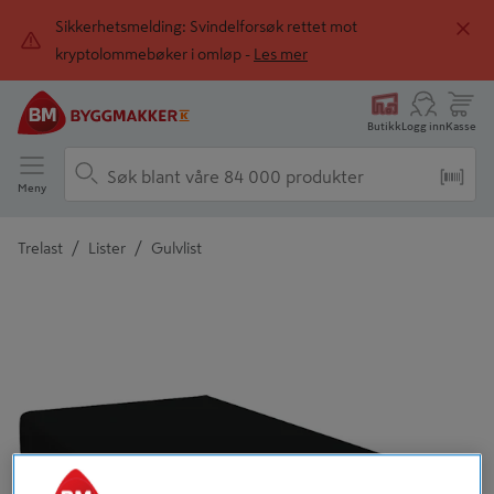
Sikkerhetsmelding: Svindelforsøk rettet mot
kryptolommebøker i omløp -
Les mer
Butikk
Logg inn
Kasse
Meny
/
/
Trelast
Lister
Gulvlist
Detaljert beskrivelse finnes i produktbeskrivelsen