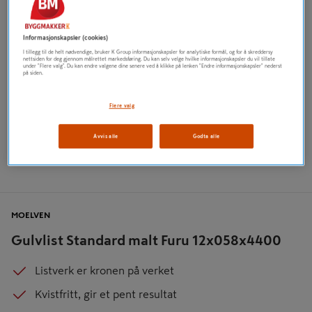
Informasjonskapsler (cookies)
I tillegg til de helt nødvendige, bruker K Group informasjonskapsler for analytiske formål, og for å skreddersy
nettsiden for deg gjennom målrettet markedsføring. Du kan selv velge hvilke informasjonskapsler du vil tillate
under "Flere valg". Du kan endre valgene dine senere ved å klikke på lenken "Endre informasjonskapsler" nederst
på siden.
Flere valg
Avvis alle
Godta alle
MOELVEN
Gulvlist Standard malt Furu 12x058x4400
Listverk er kronen på verket
Kvistfritt, gir et pent resultat