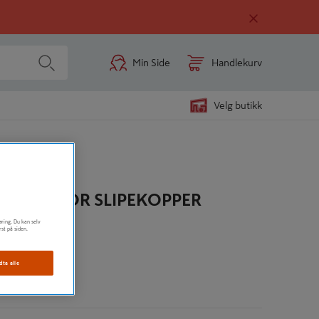
Min Side
Handlekurv
Velg butikk
NKLET FOR SLIPEKOPPER
øring. Du kan selv
rst på siden.
av flanger
dta alle
n