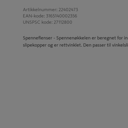
Artikkelnummer
:
22402473
EAN-kode
:
3165140002356
UNSPSC kode
:
27112800
Spenneflenser - Spennenøkkelen er beregnet for inn
slipekopper og er rettvinklet. Den passer til vinkelsl