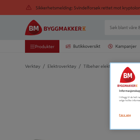
Sikkerhetsmelding: Svindelforsøk rettet mot kryptol
Butikkoversikt
Kampanjer
Produkter
/
/
/
Verktøy
Elektroverktøy
Tilbehør elektroverktøy
P
Detaljert beskrivelse finnes i produktbeskrivelsen
Informasjonskap
I tillegg til de hel
velge hvilke informa
Flere valg