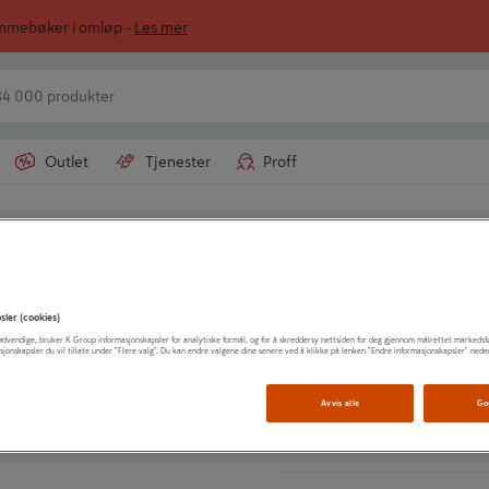
ommebøker i omløp -
Les mer
Outlet
Tjenester
Proff
usse- og slipeverktøy
BOSCH
HAKENØKKEL VI
sler (cookies)
t nødvendige, bruker K Group informasjonskapsler for analytiske formål, og for å skreddersy nettsiden for deg gjennom målrettet markedsf
sjonskapsler du vil tillate under "Flere valg". Du kan endre valgene dine senere ved å klikke på lenken "Endre informasjonskapsler" nede
Innfesting og løsning 
Til vinkelslipere
Avvis alle
Go
Vis mer produktinformasjo