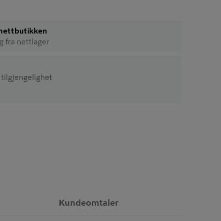
i nettbutikken
ig fra nettlager
 tilgjengelighet
Kundeomtaler