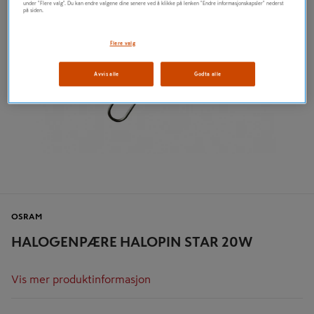
under "Flere valg". Du kan endre valgene dine senere ved å klikke på lenken "Endre informasjonskapsler" nederst
på siden.
Flere valg
Avvis alle
Godta alle
OSRAM
HALOGENPÆRE HALOPIN STAR 20W
Vis mer produktinformasjon