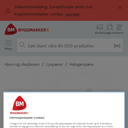
Sikkerhetsmelding: Svindelforsøk rettet mot
kryptolommebøker i omløp -
Les mer
Butikk
Logg inn
Kasse
Meny
/
/
Hjem og uteplassen
Lyspærer
Halogenpære
Detaljert beskrivelse finnes i produktbeskrivelsen
Informasjonskapsler (cookies)
I tillegg til de helt nødvendige, bruker K Group informasjonskapsler for analytiske formål, og for å skreddersy
nettsiden for deg gjennom målrettet markedsføring. Du kan selv velge hvilke informasjonskapsler du vil tillate