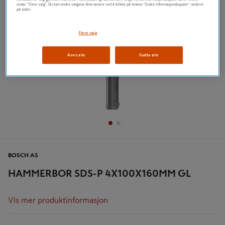
under "Flere valg". Du kan endre valgene dine senere ved å klikke på lenken "Endre informasjonskapsler" nederst
på siden.
Flere valg
Avvis alle
Godta alle
BOSCH AS
HAMMERBOR SDS-P 4X100X160MM GL
Vis mer produktinformasjon