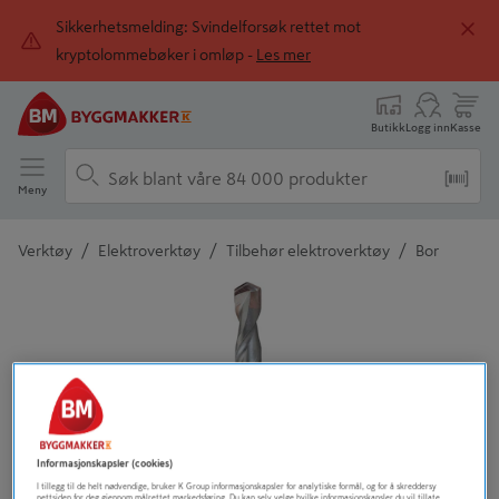
Sikkerhetsmelding: Svindelforsøk rettet mot
kryptolommebøker i omløp -
Les mer
Butikk
Logg inn
Kasse
Meny
/
/
/
Verktøy
Elektroverktøy
Tilbehør elektroverktøy
Bor
Detaljert beskrivelse finnes i produktbeskrivelsen
Informasjonskapsler (cookies)
I tillegg til de helt nødvendige, bruker K Group informasjonskapsler for analytiske formål, og for å skreddersy
Tidligere
Neste
nettsiden for deg gjennom målrettet markedsføring. Du kan selv velge hvilke informasjonskapsler du vil tillate